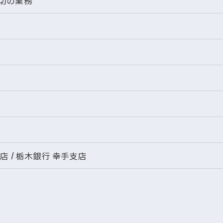
切の業務
月）
）
 / 栃木銀行 幸手支店