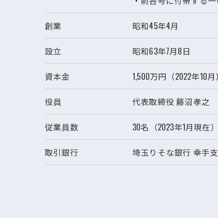
・前各号に付帯する一
創業
昭和45年4月
設立
昭和63年7月8日
資本金
1,500万円（2022年10
役員
代表取締役 藤沼孝之
従業員数
30名（2023年1月現在
取引銀行
埼玉りそな銀行 幸手支店