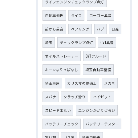
ライフエンジンチェックランプ点灯
自動車修理
ライフ
ゴーゴー異音
前から異音
ベアリング
ハブ
日産
埼玉
チェックランプ点灯
CVT異音
オイルストレーナー
CVTフルード
ホーンなりっぱなし
埼玉自動車整備
埼玉車屋
カリスマの整備士
メガネ
スパナ
クラッチ滑り
ハイゼット
スピード出ない
エンジンかかりづらい
バッテリーチェック
バッテリーテスター
寒い朝
ガス欠
埼玉自動車