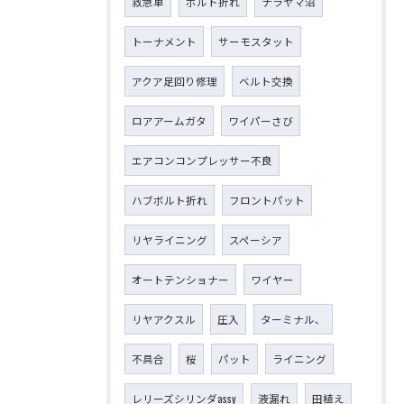
救急車
ボルト折れ
ナラヤマ沼
トーナメント
サーモスタット
アクア足回り修理
ベルト交換
ロアアームガタ
ワイパーさび
エアコンコンプレッサー不良
ハブボルト折れ
フロントパット
リヤライニング
スペーシア
オートテンショナー
ワイヤー
リヤアクスル
圧入
ターミナル、
不具合
桜
パット
ライニング
レリーズシリンダassy
液漏れ
田植え