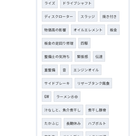
ライズ
ドライブシャフト
ディスクローター
スラッジ
焼き付き
物価高の影響
オイルエレメント
板金
板金の足回り修理
四駆
整備士の気持ち
緊張感
伝達
重整備
音
エンジンオイル
サイドブレーキ
リザーブタンク腐食
GW
ラーメン🍜🍥
汁なしと、魚介煮干し
煮干し豚骨
たかふじ
長期休み
ハブボルト