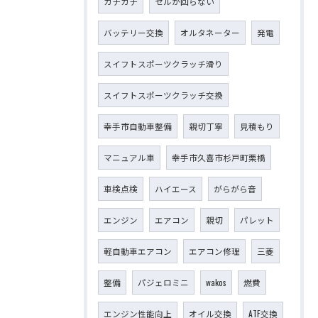
カチカチ
セルが回らない
バッテリー交換
オルタネーター
発電
スイフトスポーツクラッチ滑り
スイフトスポーツクラッチ交換
幸手市自動車整備
親切丁寧
見積もり
マニュアル車
幸手市久喜市杉戸町栗橋
車検点検
ハイエース
がらがら音
エンジン
エアコン
親切
パレット
軽自動車エアコン
エアコン修理
三菱
整備
パジェロミニ
wakos
燃費
エンジン性能向上
オイル交換
ATF交換