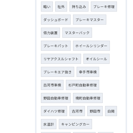
暗い
社外
持ち込み
ブレーキ修理
ダッシュボード
ブレーキマスター
倍力装置
マスターバック
ブレーキパット
ホイールシリンダー
リヤアクスルシャフト
オイルシール
ブレーキエア抜き
幸手市車検
古河市車検
杉戸町自動車修理
野田自動車修理
境町自動車修理
ダイハツ修理
古河市
野田市
白岡
水温計
キャンピングカー