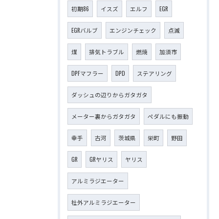
初期86
イスズ
エルフ
EGR
EGRバルブ
エンジンチェック
点滅
煤
排気トラブル
燃焼
加須市
DPFマフラー
DPD
ステアリング
ダッシュの辺りからガタガタ
メーター裏からガタガタ
ペダルにも振動
幸手
古河
茨城県
栄町
野田
GR
GRヤリス
ヤリス
アルミラジエーター
社外アルミラジエーター