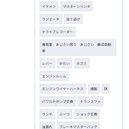
イケメン
マスターシリンダ
ラジエータ
当て逃げ
ドライブレコーダー
権現堂 あじさい祭り あじさい 藤沼自動
車
レバー
かたい
ネズミ
エンジンルーム
エンジンワイヤーハーネス
燻製
EK
パワステポンプ交換
トランスファ
ランチ
ぶーつ
ショック交換
油漏れ
ブレーキマスターバック