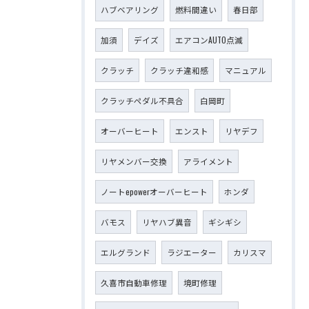
ハブベアリング
燃料間違い
春日部
加須
デイズ
エアコンAUTO点滅
クラッチ
クラッチ違和感
マニュアル
クラッチペダル不具合
白岡町
オーバーヒート
エンスト
リヤデフ
リヤメンバー交換
アライメント
ノートepowerオーバーヒート
ホンダ
バモス
リヤハブ異音
ギシギシ
エルグランド
ラジエーター
カリスマ
久喜市自動車修理
境町修理