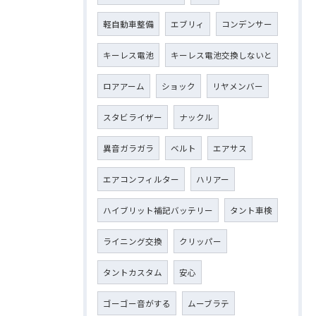
軽自動車整備
エブリィ
コンデンサー
キーレス電池
キーレス電池交換しないと
ロアアーム
ショック
リヤメンバー
スタビライザー
ナックル
異音ガラガラ
ベルト
エアサス
エアコンフィルター
ハリアー
ハイブリット補記バッテリー
タント車検
ライニング交換
クリッパー
タントカスタム
安心
ゴーゴー音がする
ムーブラテ