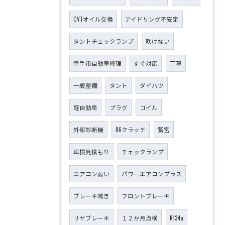
CVTオイル交換
アイドリング不安定
タントチェックランプ
吹けない
幸手市自動車修理
すぐ対応
丁寧
一般整備
タント
ダイハツ
軽自動車
プラグ
コイル
外部診断機
86クラッチ
鷲宮
車検見積もり
チェックランプ
エアコン弱い
パワーエアコンプラス
ブレーキ鳴き
フロントブレーキ
リヤブレーキ
１２か月点検
R134a