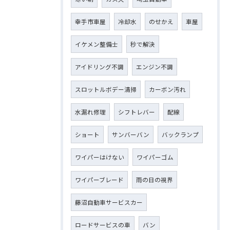
幸手市車屋
冷却水
のせかえ
車屋
イケメン整備士
秒で解決
アイドリング不調
エンジン不調
スロットルボデー清掃
カーボン汚れ
水漏れ修理
シフトレバー
配線
ショート
サンバーバン
バックランプ
ワイパーはけない
ワイパーゴム
ワイパーブレード
雨の日の視界
藤沼自動車サービスカー
ロードサービスの車
バン