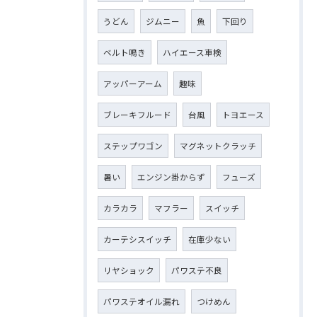
うどん
ジムニー
魚
下回り
ベルト鳴き
ハイエース車検
アッパーアーム
趣味
ブレーキフルード
台風
トヨエース
ステップワゴン
マグネットクラッチ
暑い
エンジン掛からず
フューズ
カラカラ
マフラー
スイッチ
カーテシスイッチ
在庫少ない
リヤショック
パワステ不良
パワステオイル漏れ
つけめん