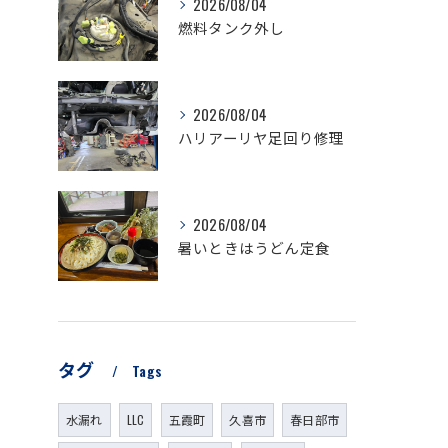
2026/08/04
燃料タンク外し
2026/08/04
ハリアーリヤ足回り修理
2026/08/04
暑いときはうどん定食
タグ
Tags
水漏れ
LLC
五霞町
久喜市
春日部市