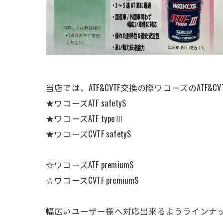
当店では、ATF&CVTF交換の際ワコーズのATF&
★ワコーズATF safetyS
★ワコーズATF typeⅢ
★ワコーズCVTF safetyS
☆ワコーズATF premiumS
☆ワコーズCVTF premiumS
幅広いユーザー様へ対応出来るようラインナ