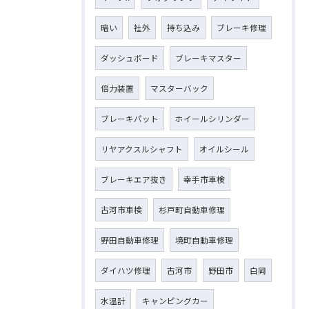
暗い
社外
持ち込み
ブレーキ修理
ダッシュボード
ブレーキマスター
倍力装置
マスターバック
ブレーキパット
ホイールシリンダー
リヤアクスルシャフト
オイルシール
ブレーキエア抜き
幸手市車検
古河市車検
杉戸町自動車修理
野田自動車修理
境町自動車修理
ダイハツ修理
古河市
野田市
白岡
水温計
キャンピングカー