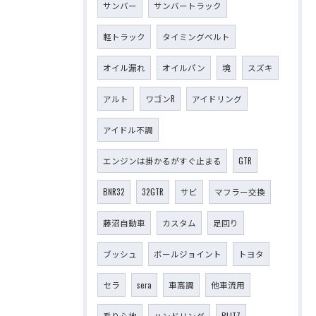
サンバー
サンバートラック
軽トラック
タイミングベルト
オイル漏れ
オイルパン
境
スズキ
アルト
ワゴンR
アイドリング
アイドル不調
エンジンは掛かるがすぐ止まる
GTR
BNR32
32GTR
サビ
マフラー交換
藤沼自動車
カスタム
足回り
ブッシュ
ボールジョイント
トヨタ
セラ
sera
車高調
他車流用
乗り心地
ハンドリング
BLITZ