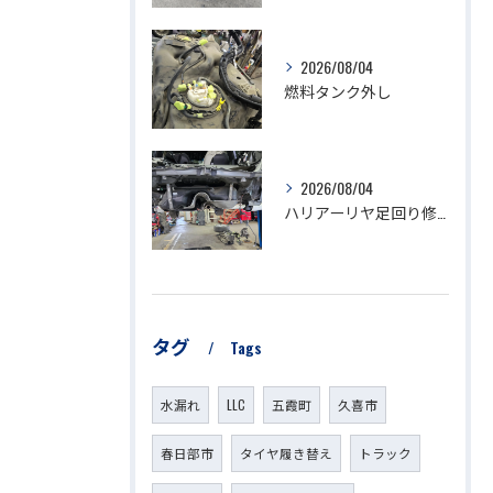
2026/08/04
燃料タンク外し
2026/08/04
ハリアーリヤ足回り修理
タグ
Tags
水漏れ
LLC
五霞町
久喜市
春日部市
タイヤ履き替え
トラック