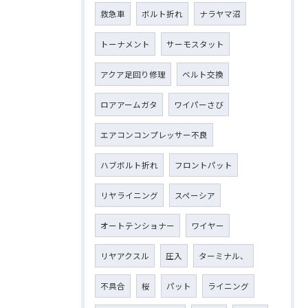
救急車
ボルト折れ
ナラヤマ沼
トーナメント
サーモスタット
アクア足回り修理
ベルト交換
ロアアームガタ
ワイパーさび
エアコンコンプレッサー不良
ハブボルト折れ
フロントパット
リヤライニング
スペーシア
オートテンショナー
ワイヤー
リヤアクスル
圧入
ターミナル、
不具合
桜
パット
ライニング