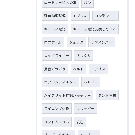
ロードサービスの車
バン
軽自動車整備
エブリィ
コンデンサー
キーレス電池
キーレス電池交換しないと
ロアアーム
ショック
リヤメンバー
スタビライザー
ナックル
異音ガラガラ
ベルト
エアサス
エアコンフィルター
ハリアー
ハイブリット補記バッテリー
タント車検
ライニング交換
クリッパー
タントカスタム
安心
ゴーゴー音がする
ムーブラテ