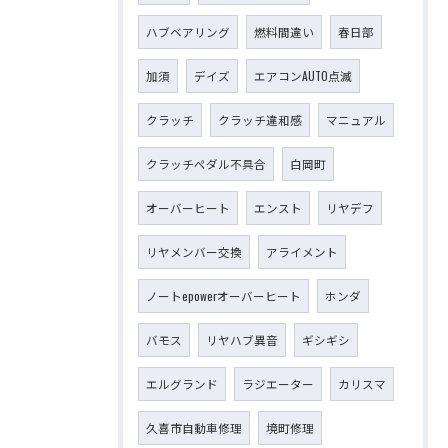
ハブベアリング
燃料間違い
春日部
加須
デイズ
エアコンAUTO点滅
クラッチ
クラッチ違和感
マニュアル
クラッチペダル不具合
白岡町
オーバーヒート
エンスト
リヤデフ
リヤメンバー交換
アライメント
ノートepowerオーバーヒート
ホンダ
バモス
リヤハブ異音
ギシギシ
エルグランド
ラジエーター
カリスマ
久喜市自動車修理
境町修理