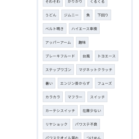
そわそわ
かりかり
くるくる
うどん
ジムニー
魚
下回り
ベルト鳴き
ハイエース車検
アッパーアーム
趣味
ブレーキフルード
台風
トヨエース
ステップワゴン
マグネットクラッチ
暑い
エンジン掛からず
フューズ
カラカラ
マフラー
スイッチ
カーテシスイッチ
在庫少ない
リヤショック
パワステ不良
パワステオイル漏れ
つけめん