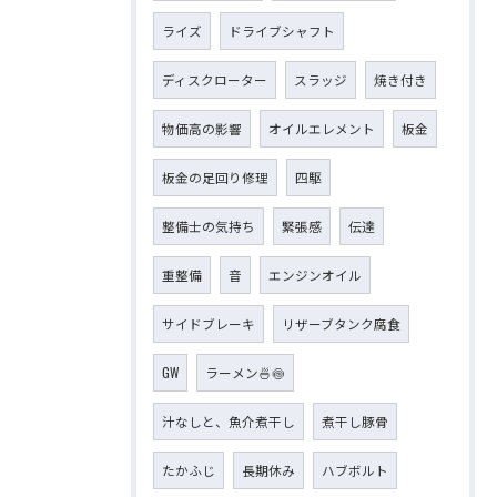
ライズ
ドライブシャフト
ディスクローター
スラッジ
焼き付き
物価高の影響
オイルエレメント
板金
板金の足回り修理
四駆
整備士の気持ち
緊張感
伝達
重整備
音
エンジンオイル
サイドブレーキ
リザーブタンク腐食
GW
ラーメン🍜🍥
汁なしと、魚介煮干し
煮干し豚骨
たかふじ
長期休み
ハブボルト