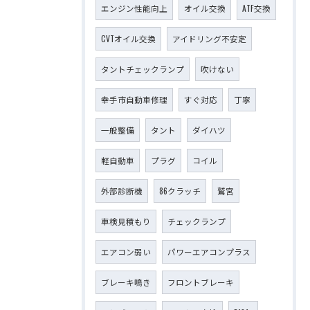
エンジン性能向上
オイル交換
ATF交換
CVTオイル交換
アイドリング不安定
タントチェックランプ
吹けない
幸手市自動車修理
すぐ対応
丁寧
一般整備
タント
ダイハツ
軽自動車
プラグ
コイル
外部診断機
86クラッチ
鷲宮
車検見積もり
チェックランプ
エアコン弱い
パワーエアコンプラス
ブレーキ鳴き
フロントブレーキ