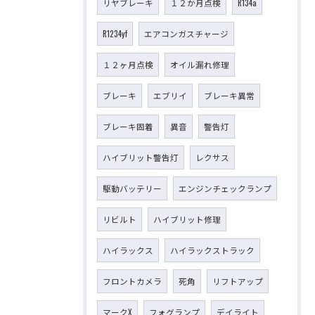
リヤブレーキ
１２か月点検
R134a
R1234yf
エアコンガスチャージ
１２ヶ月点検
オイル漏れ修理
ブレーキ
エブリイ
ブレーキ異常
ブレーキ固着
異音
警告灯
ハイブリット警告灯
レクサス
駆動バッテリー
エンジンチェックランプ
リビルト
ハイブリット修理
ハイラックス
ハイラックストラック
フロントカメラ
死角
リフトアップ
マークX
フォグランプ
デイライト