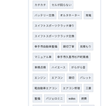
カチカチ
セルが回らない
バッテリー交換
オルタネーター
発電
スイフトスポーツクラッチ滑り
スイフトスポーツクラッチ交換
幸手市自動車整備
親切丁寧
見積もり
マニュアル車
幸手市久喜市杉戸町栗橋
車検点検
ハイエース
がらがら音
エンジン
エアコン
親切
パレット
軽自動車エアコン
エアコン修理
三菱
整備
パジェロミニ
wakos
燃費