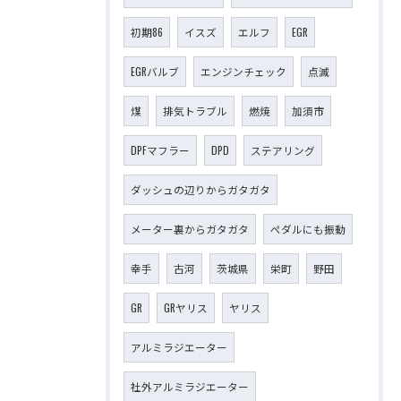
初期86
イスズ
エルフ
EGR
EGRバルブ
エンジンチェック
点滅
煤
排気トラブル
燃焼
加須市
DPFマフラー
DPD
ステアリング
ダッシュの辺りからガタガタ
メーター裏からガタガタ
ペダルにも振動
幸手
古河
茨城県
栄町
野田
GR
GRヤリス
ヤリス
アルミラジエーター
社外アルミラジエーター