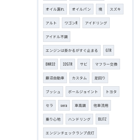
オイル漏れ
オイルパン
境
スズキ
アルト
ワゴンR
アイドリング
アイドル不調
エンジンは掛かるがすぐ止まる
GTR
BNR32
32GTR
サビ
マフラー交換
藤沼自動車
カスタム
足回り
ブッシュ
ボールジョイント
トヨタ
セラ
sera
車高調
他車流用
乗り心地
ハンドリング
BLITZ
エンジンチェックランプ点灯