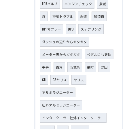
EGRバルブ
エンジンチェック
点滅
煤
排気トラブル
燃焼
加須市
DPFマフラー
DPD
ステアリング
ダッシュの辺りからガタガタ
メーター裏からガタガタ
ペダルにも振動
幸手
古河
茨城県
栄町
野田
GR
GRヤリス
ヤリス
アルミラジエーター
社外アルミラジエーター
インタークーラー社外インタークーラー