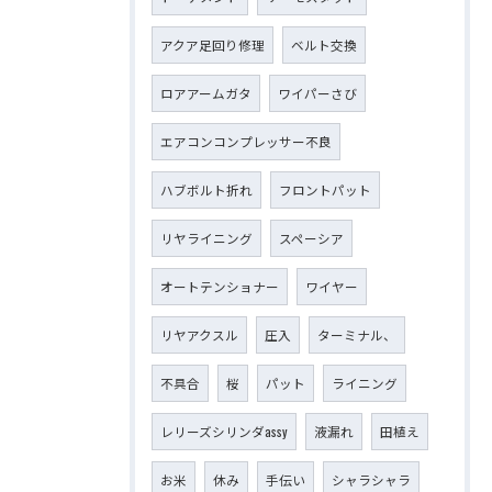
アクア足回り修理
ベルト交換
ロアアームガタ
ワイパーさび
エアコンコンプレッサー不良
ハブボルト折れ
フロントパット
リヤライニング
スペーシア
オートテンショナー
ワイヤー
リヤアクスル
圧入
ターミナル、
不具合
桜
パット
ライニング
レリーズシリンダassy
液漏れ
田植え
お米
休み
手伝い
シャラシャラ