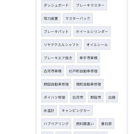
ダッシュボード
ブレーキマスター
倍力装置
マスターバック
ブレーキパット
ホイールシリンダー
リヤアクスルシャフト
オイルシール
ブレーキエア抜き
幸手市車検
古河市車検
杉戸町自動車修理
野田自動車修理
境町自動車修理
ダイハツ修理
古河市
野田市
白岡
水温計
キャンピングカー
ハブベアリング
燃料間違い
春日部