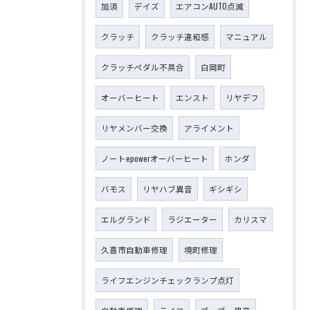
加須
デイズ
エアコンAUTO点滅
クラッチ
クラッチ違和感
マニュアル
クラッチペダル不具合
白岡町
オーバーヒート
エンスト
リヤデフ
リヤメンバー交換
アライメント
ノートepowerオーバーヒート
ホンダ
バモス
リヤハブ異音
ギシギシ
エルグランド
ラジエーター
カリスマ
久喜市自動車修理
境町修理
ライフエンジンチェックランプ点灯