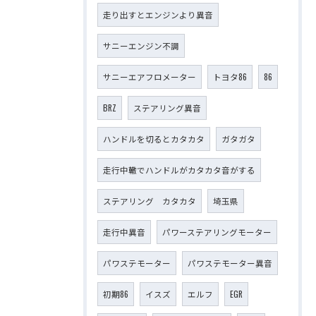
走り出すとエンジンより異音
サニーエンジン不調
サニーエアフロメーター
トヨタ86
86
BRZ
ステアリング異音
ハンドルを切るとカタカタ
ガタガタ
走行中轍でハンドルがカタカタ音がする
ステアリング カタカタ
埼玉県
走行中異音
パワーステアリングモーター
パワステモーター
パワステモーター異音
初期86
イスズ
エルフ
EGR