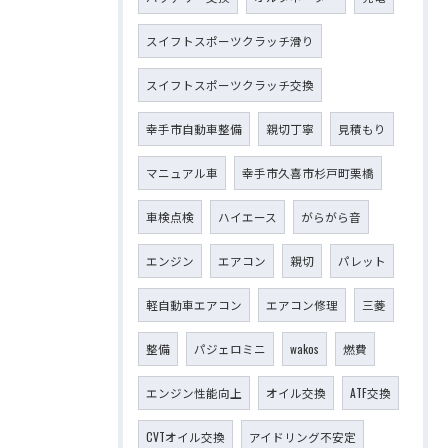
スイフトスポーツクラッチ滑り
スイフトスポーツクラッチ交換
幸手市自動車整備
親切丁寧
見積もり
マニュアル車
幸手市久喜市杉戸町栗橋
車検点検
ハイエース
がらがら音
エンジン
エアコン
親切
パレット
軽自動車エアコン
エアコン修理
三菱
整備
パジェロミニ
wakos
燃費
エンジン性能向上
オイル交換
ATF交換
CVTオイル交換
アイドリング不安定