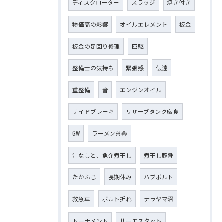
ディスクローター
スラッジ
焼き付き
物価高の影響
オイルエレメント
板金
板金の足回り修理
四駆
整備士の気持ち
緊張感
伝達
重整備
音
エンジンオイル
サイドブレーキ
リザーブタンク腐食
GW
ラーメン🍜🍥
汁なしと、魚介煮干し
煮干し豚骨
たかふじ
長期休み
ハブボルト
救急車
ボルト折れ
ナラヤマ沼
トーナメント
サーモスタット