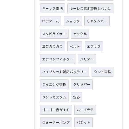
キーレス電池
キーレス電池交換しないと
ロアアーム
ショック
リヤメンバー
スタビライザー
ナックル
異音ガラガラ
ベルト
エアサス
エアコンフィルター
ハリアー
ハイブリット補記バッテリー
タント車検
ライニング交換
クリッパー
タントカスタム
安心
ゴーゴー音がする
ムーブラテ
ウォーターポンプ
バネット