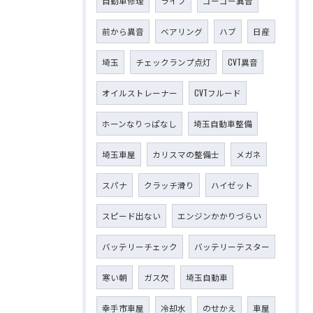
自動車修理
ライフ
ゴーゴー異音
前から異音
ベアリング
ハブ
日産
埼玉
チェックランプ点灯
CVT異音
オイルストレーナー
CVTフルード
ホーンなりっぱなし
埼玉自動車整備
埼玉車屋
カリスマの整備士
メガネ
スパナ
クラッチ滑り
ハイゼット
スピード出ない
エンジンかかりづらい
バッテリーチェック
バッテリーテスター
寒い朝
ガス欠
埼玉自動車
幸手市車屋
冷却水
のせかえ
車屋