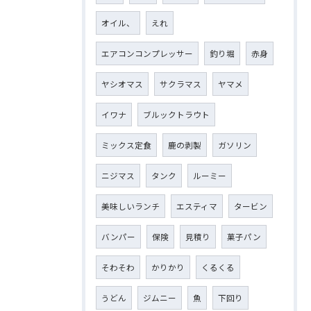
オイル、
えれ
エアコンコンプレッサー
釣り堀
赤身
ヤシオマス
サクラマス
ヤマメ
イワナ
ブルックトラウト
ミックス定食
鹿の剥製
ガソリン
ニジマス
タンク
ルーミー
美味しいランチ
エスティマ
タービン
バンパー
保険
見積り
菓子パン
そわそわ
かりかり
くるくる
うどん
ジムニー
魚
下回り