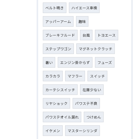
ベルト鳴き
ハイエース車検
アッパーアーム
趣味
ブレーキフルード
台風
トヨエース
ステップワゴン
マグネットクラッチ
暑い
エンジン掛からず
フューズ
カラカラ
マフラー
スイッチ
カーテシスイッチ
在庫少ない
リヤショック
パワステ不良
パワステオイル漏れ
つけめん
イケメン
マスターシリンダ