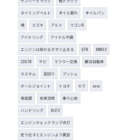
サンバートラック
軽トラック
タイミングベルト
オイル漏れ
オイルパン
境
スズキ
アルト
ワゴンR
アイドリング
アイドル不調
エンジンは掛かるがすぐ止まる
GTR
BNR32
32GTR
サビ
マフラー交換
藤沼自動車
カスタム
足回り
ブッシュ
ボールジョイント
トヨタ
セラ
sera
車高調
他車流用
乗り心地
ハンドリング
BLITZ
エンジンチェックランプ点灯
走り出すとエンジンより異音