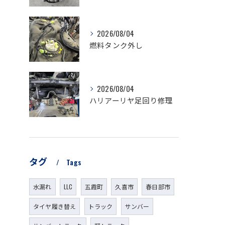
2026/08/04
燃料タンク外し
2026/08/04
ハリアーリヤ足回り修理
タグ
Tags
水漏れ
LLC
五霞町
久喜市
春日部市
タイヤ履き替え
トラック
サンバー