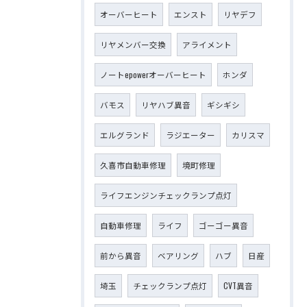
オーバーヒート
エンスト
リヤデフ
リヤメンバー交換
アライメント
ノートepowerオーバーヒート
ホンダ
バモス
リヤハブ異音
ギシギシ
エルグランド
ラジエーター
カリスマ
久喜市自動車修理
境町修理
ライフエンジンチェックランプ点灯
自動車修理
ライフ
ゴーゴー異音
前から異音
ベアリング
ハブ
日産
埼玉
チェックランプ点灯
CVT異音