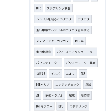
BRZ
ステアリング異音
ハンドルを切るとカタカタ
ガタガタ
走行中轍でハンドルがカタカタ音がする
ステアリング カタカタ
埼玉県
走行中異音
パワーステアリングモーター
パワステモーター
パワステモーター異音
初期86
イスズ
エルフ
EGR
EGRバルブ
エンジンチェック
点滅
煤
排気トラブル
燃焼
加須市
DPFマフラー
DPD
ステアリング