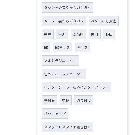
ダッシュの辺りからガタガタ
メーター裏からガタガタ
ペダルにも振動
幸手
古河
茨城県
栄町
野田
GR
GRヤリス
ヤリス
アルミラジエーター
社外アルミラジエーター
インタークーラー社外インタークーラー
熱対策
交換
取り付け
パワーアップ
スタッドレスタイヤ履き替え