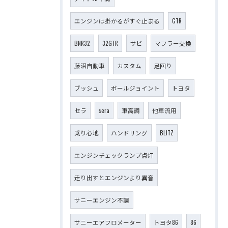
エンジンは掛かるがすぐ止まる
GTR
BNR32
32GTR
サビ
マフラー交換
藤沼自動車
カスタム
足回り
ブッシュ
ボールジョイント
トヨタ
セラ
sera
車高調
他車流用
乗り心地
ハンドリング
BLITZ
エンジンチェックランプ点灯
走り出すとエンジンより異音
サニーエンジン不調
サニーエアフロメーター
トヨタ86
86