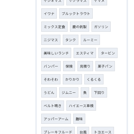
ヤシオマス
サクラマス
ヤマメ
イワナ
ブルックトラウト
ミックス定食
鹿の剥製
ガソリン
ニジマス
タンク
ルーミー
美味しいランチ
エスティマ
タービン
バンパー
保険
見積り
菓子パン
そわそわ
かりかり
くるくる
うどん
ジムニー
魚
下回り
ベルト鳴き
ハイエース車検
アッパーアーム
趣味
ブレーキフルード
台風
トヨエース