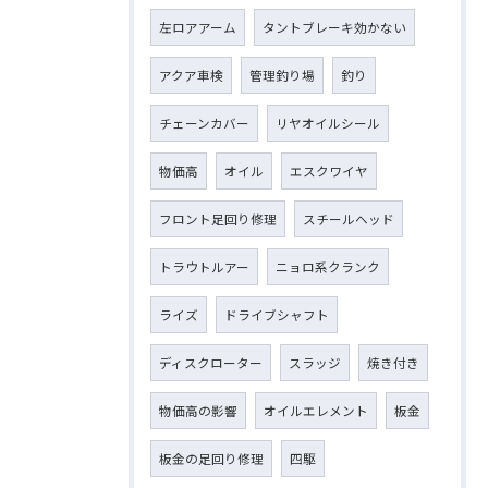
左ロアアーム
タントブレーキ効かない
アクア車検
管理釣り場
釣り
チェーンカバー
リヤオイルシール
物価高
オイル
エスクワイヤ
フロント足回り修理
スチールヘッド
トラウトルアー
ニョロ系クランク
ライズ
ドライブシャフト
ディスクローター
スラッジ
焼き付き
物価高の影響
オイルエレメント
板金
板金の足回り修理
四駆