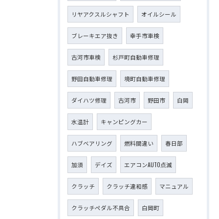
リヤアクスルシャフト
オイルシール
ブレーキエア抜き
幸手市車検
古河市車検
杉戸町自動車修理
野田自動車修理
境町自動車修理
ダイハツ修理
古河市
野田市
白岡
水温計
キャンピングカー
ハブベアリング
燃料間違い
春日部
加須
デイズ
エアコンAUTO点滅
クラッチ
クラッチ違和感
マニュアル
クラッチペダル不具合
白岡町