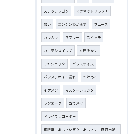
ステップワゴン
マグネットクラッチ
暑い
エンジン掛からず
フューズ
カラカラ
マフラー
スイッチ
カーテシスイッチ
在庫少ない
リヤショック
パワステ不良
パワステオイル漏れ
つけめん
イケメン
マスターシリンダ
ラジエータ
当て逃げ
ドライブレコーダー
権現堂 あじさい祭り あじさい 藤沼自動