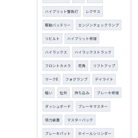
ハイブリット警告灯
レクサス
駆動バッテリー
エンジンチェックランプ
リビルト
ハイブリット修理
ハイラックス
ハイラックストラック
フロントカメラ
死角
リフトアップ
マークX
フォグランプ
デイライト
暗い
社外
持ち込み
ブレーキ修理
ダッシュボード
ブレーキマスター
倍力装置
マスターバック
ブレーキパット
ホイールシリンダー