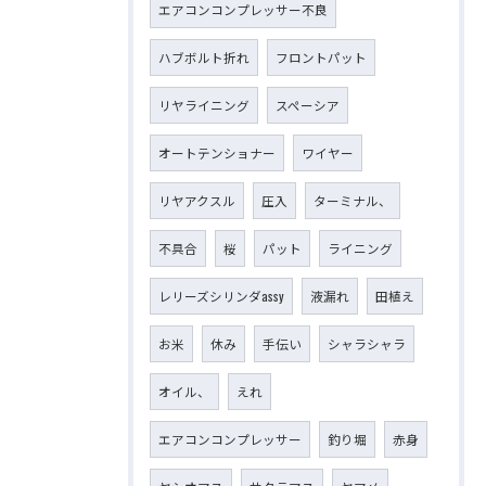
エアコンコンプレッサー不良
ハブボルト折れ
フロントパット
リヤライニング
スペーシア
オートテンショナー
ワイヤー
リヤアクスル
圧入
ターミナル、
不具合
桜
パット
ライニング
レリーズシリンダassy
液漏れ
田植え
お米
休み
手伝い
シャラシャラ
オイル、
えれ
エアコンコンプレッサー
釣り堀
赤身