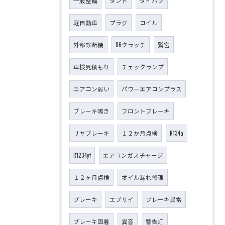
一般整備
タント
ダイハツ
軽自動車
プラグ
コイル
外部診断機
86クラッチ
鷲宮
車検見積もり
チェックランプ
エアコン弱い
パワーエアコンプラス
ブレーキ鳴き
フロントブレーキ
リヤブレーキ
１２か月点検
R134a
R1234yf
エアコンガスチャージ
１２ヶ月点検
オイル漏れ修理
ブレーキ
エブリイ
ブレーキ異常
ブレーキ固着
異音
警告灯