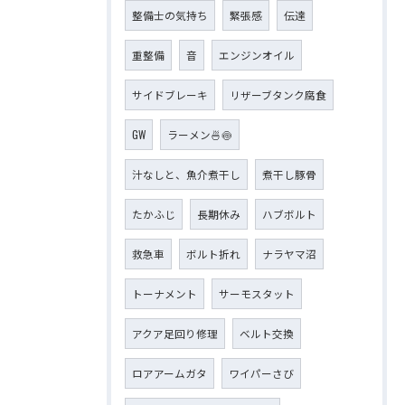
整備士の気持ち
緊張感
伝達
重整備
音
エンジンオイル
サイドブレーキ
リザーブタンク腐食
GW
ラーメン🍜🍥
汁なしと、魚介煮干し
煮干し豚骨
たかふじ
長期休み
ハブボルト
救急車
ボルト折れ
ナラヤマ沼
トーナメント
サーモスタット
アクア足回り修理
ベルト交換
ロアアームガタ
ワイパーさび