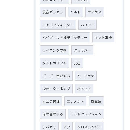
異音ガラガラ
ベルト
エアサス
エアコンフィルター
ハリアー
ハイブリット補記バッテリー
タント車検
ライニング交換
クリッパー
タントカスタム
安心
ゴーゴー音がする
ムーブラテ
ウォーターポンプ
バネット
足回り修理
エレメント
空気圧
何か音がする
モンドセレクション
ナバカリ
ノア
クロスメンバー