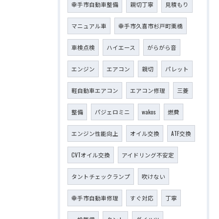
幸手市自動車整備
親切丁寧
見積もり
マニュアル車
幸手市久喜市杉戸町栗橋
車検点検
ハイエース
がらがら音
エンジン
エアコン
親切
パレット
軽自動車エアコン
エアコン修理
三菱
整備
パジェロミニ
wakos
燃費
エンジン性能向上
オイル交換
ATF交換
CVTオイル交換
アイドリング不安定
タントチェックランプ
吹けない
幸手市自動車修理
すぐ対応
丁寧