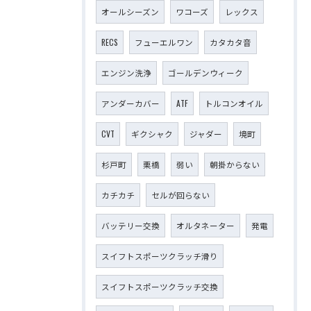
オールシーズン
ワコーズ
レックス
RECS
フューエルワン
カタカタ音
エンジン洗浄
ゴールデンウィーク
アンダーカバー
ATF
トルコンオイル
CVT
ギクシャク
ジャダー
境町
杉戸町
栗橋
弱い
朝掛からない
カチカチ
セルが回らない
バッテリー交換
オルタネーター
発電
スイフトスポーツクラッチ滑り
スイフトスポーツクラッチ交換