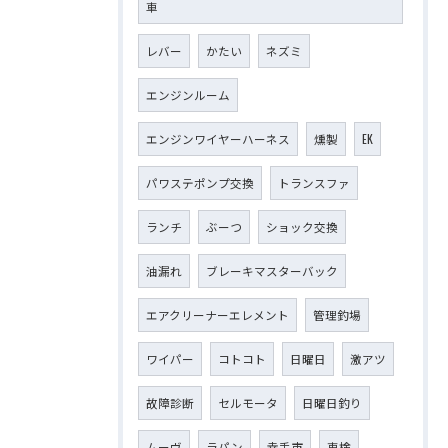
車
レバー
かたい
ネズミ
エンジンルーム
エンジンワイヤーハーネス
燻製
EK
パワステポンプ交換
トランスファ
ランチ
ぶーつ
ショック交換
油漏れ
ブレーキマスターバック
エアクリーナーエレメント
管理釣場
ワイパー
コトコト
日曜日
激アツ
故障診断
セルモータ
日曜日釣り
ムーヴ
ラパン
幸手市
車検