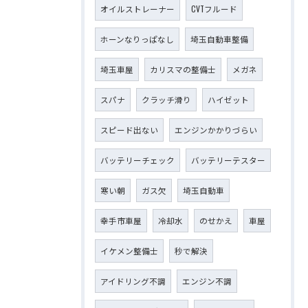
オイルストレーナー
CVTフルード
ホーンなりっぱなし
埼玉自動車整備
埼玉車屋
カリスマの整備士
メガネ
スパナ
クラッチ滑り
ハイゼット
スピード出ない
エンジンかかりづらい
バッテリーチェック
バッテリーテスター
寒い朝
ガス欠
埼玉自動車
幸手市車屋
冷却水
のせかえ
車屋
イケメン整備士
秒で解決
アイドリング不調
エンジン不調