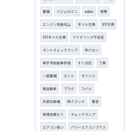
整備
パジェロミニ
wakos
燃費
エンジン性能向上
オイル交換
ATF交換
CVTオイル交換
アイドリング不安定
タントチェックランプ
吹けない
幸手市自動車修理
すぐ対応
丁寧
一般整備
タント
ダイハツ
軽自動車
プラグ
コイル
外部診断機
86クラッチ
鷲宮
車検見積もり
チェックランプ
エアコン弱い
パワーエアコンプラス