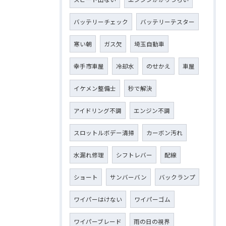
バッテリーチェック
バッテリーテスター
寒い朝
ガス欠
埼玉自動車
幸手市車屋
冷却水
のせかえ
車屋
イケメン整備士
秒で解決
アイドリング不調
エンジン不調
スロットルボデー清掃
カーボン汚れ
水漏れ修理
シフトレバー
配線
ショート
サンバーバン
バックランプ
ワイパーはけない
ワイパーゴム
ワイパーブレード
雨の日の視界