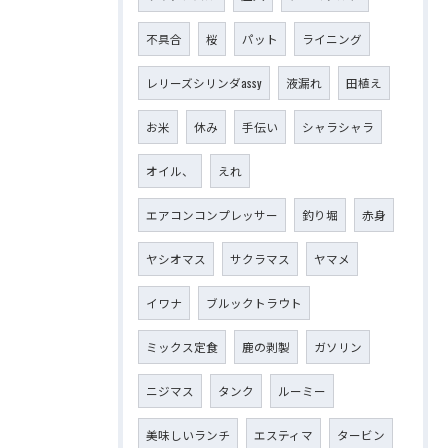
不具合
桜
パット
ライニング
レリーズシリンダassy
液漏れ
田植え
お米
休み
手伝い
シャラシャラ
オイル、
えれ
エアコンコンプレッサー
釣り堀
赤身
ヤシオマス
サクラマス
ヤマメ
イワナ
ブルックトラウト
ミックス定食
鹿の剥製
ガソリン
ニジマス
タンク
ルーミー
美味しいランチ
エスティマ
タービン