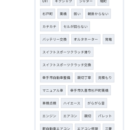
CVT
ギクシャク
ジャダー
境町
杉戸町
栗橋
弱い
朝掛からない
カチカチ
セルが回らない
バッテリー交換
オルタネーター
発電
スイフトスポーツクラッチ滑り
スイフトスポーツクラッチ交換
幸手市自動車整備
親切丁寧
見積もり
マニュアル車
幸手市久喜市杉戸町栗橋
車検点検
ハイエース
がらがら音
エンジン
エアコン
親切
パレット
軽自動車エアコン
エアコン修理
三菱