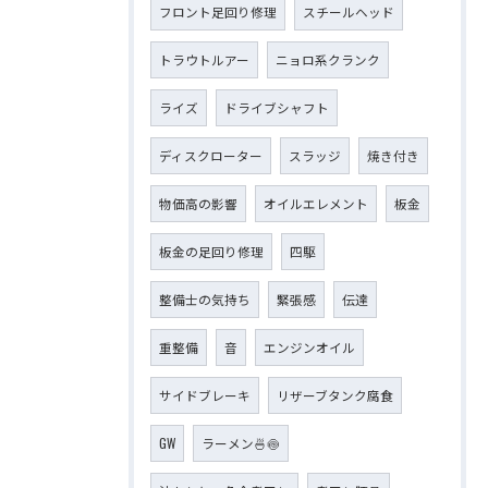
フロント足回り修理
スチールヘッド
トラウトルアー
ニョロ系クランク
ライズ
ドライブシャフト
ディスクローター
スラッジ
焼き付き
物価高の影響
オイルエレメント
板金
板金の足回り修理
四駆
整備士の気持ち
緊張感
伝達
重整備
音
エンジンオイル
サイドブレーキ
リザーブタンク腐食
GW
ラーメン🍜🍥