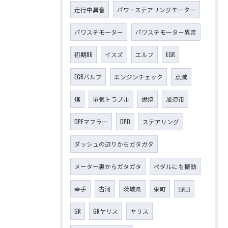
走行中異音
パワーステアリングモーター
パワステモーター
パワステモーター異音
初期86
イスズ
エルフ
EGR
EGRバルブ
エンジンチェック
点滅
煤
排気トラブル
燃焼
加須市
DPFマフラー
DPD
ステアリング
ダッシュの辺りからガタガタ
メーター裏からガタガタ
ペダルにも振動
幸手
古河
茨城県
栄町
野田
GR
GRヤリス
ヤリス