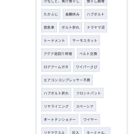
汁なしと、魚介煮干し
煮干し豚骨
たかふじ
長期休み
ハブボルト
救急車
ボルト折れ
ナラヤマ沼
トーナメント
サーモスタット
アクア足回り修理
ベルト交換
ロアアームガタ
ワイパーさび
エアコンコンプレッサー不良
ハブボルト折れ
フロントパット
リヤライニング
スペーシア
オートテンショナー
ワイヤー
リヤアクスル
圧入
ターミナル、