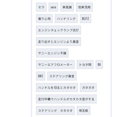
セラ
sera
車高調
他車流用
乗り心地
ハンドリング
BLITZ
エンジンチェックランプ点灯
走り出すとエンジンより異音
サニーエンジン不調
サニーエアフロメーター
トヨタ86
86
BRZ
ステアリング異音
ハンドルを切るとカタカタ
ガタガタ
走行中轍でハンドルがカタカタ音がする
ステアリング カタカタ
埼玉県