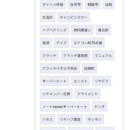
ダイハツ修理
古河市
野田市
白岡
水温計
キャンピングカー
ハブベアリング
燃料間違い
春日部
加須
デイズ
エアコンAUTO点滅
クラッチ
クラッチ違和感
マニュアル
クラッチペダル不具合
白岡町
オーバーヒート
エンスト
リヤデフ
リヤメンバー交換
アライメント
ノートepowerオーバーヒート
ホンダ
バモス
リヤハブ異音
ギシギシ