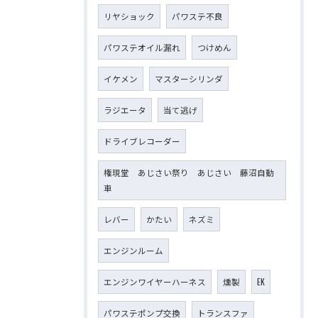
リヤショック
パワステ不良
パワステオイル漏れ
つけめん
イケメン
マスターシリンダ
ラジエータ
当て逃げ
ドライブレコーダー
権現堂 あじさい祭り あじさい 藤沼自動
車
レバー
かたい
ネズミ
エンジンルーム
エンジンワイヤーハーネス
燻製
EK
パワステポンプ交換
トランスファ