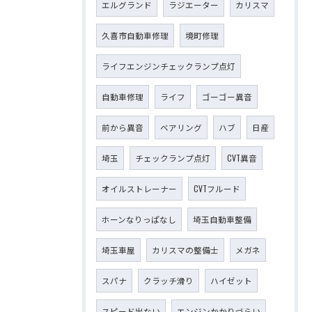
エルグランド
ラジエーター
カリスマ
久喜市自動車修理
境町修理
ライフエンジンチェックランプ点灯
自動車修理
ライフ
ゴーゴー異音
前から異音
ベアリング
ハブ
日産
埼玉
チェックランプ点灯
CVT異音
オイルストレーナー
CVTフルード
ホーンなりっぱなし
埼玉自動車整備
埼玉車屋
カリスマの整備士
メガネ
スパナ
クラッチ滑り
ハイゼット
スピード出ない
エンジンかかりづらい