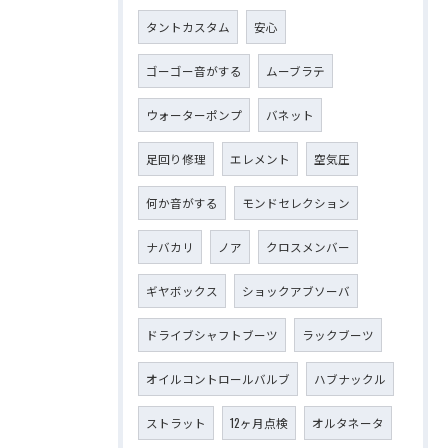
タントカスタム
安心
ゴーゴー音がする
ムーブラテ
ウォーターポンプ
バネット
足回り修理
エレメント
空気圧
何か音がする
モンドセレクション
ナバカリ
ノア
クロスメンバー
ギヤボックス
ショックアブソーバ
ドライブシャフトブーツ
ラックブーツ
オイルコントロールバルブ
ハブナックル
ストラット
12ヶ月点検
オルタネータ