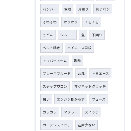
バンパー
保険
見積り
菓子パン
そわそわ
かりかり
くるくる
うどん
ジムニー
魚
下回り
ベルト鳴き
ハイエース車検
アッパーアーム
趣味
ブレーキフルード
台風
トヨエース
ステップワゴン
マグネットクラッチ
暑い
エンジン掛からず
フューズ
カラカラ
マフラー
スイッチ
カーテシスイッチ
在庫少ない