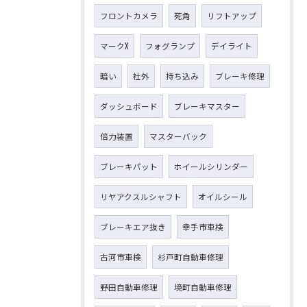
フロントカメラ
死角
リフトアップ
マークX
フォグランプ
デイライト
暗い
社外
持ち込み
ブレーキ修理
ダッシュボード
ブレーキマスター
倍力装置
マスターバック
ブレーキパット
ホイールシリンダー
リヤアクスルシャフト
オイルシール
ブレーキエア抜き
幸手市車検
古河市車検
杉戸町自動車修理
野田自動車修理
境町自動車修理