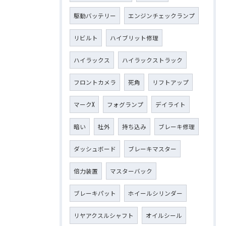
駆動バッテリー
エンジンチェックランプ
リビルト
ハイブリット修理
ハイラックス
ハイラックストラック
フロントカメラ
死角
リフトアップ
マークX
フォグランプ
デイライト
暗い
社外
持ち込み
ブレーキ修理
ダッシュボード
ブレーキマスター
倍力装置
マスターバック
ブレーキパット
ホイールシリンダー
リヤアクスルシャフト
オイルシール