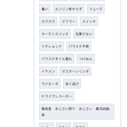
暑い
エンジン掛からず
フューズ
カラカラ
マフラー
スイッチ
カーテシスイッチ
在庫少ない
リヤショック
パワステ不良
パワステオイル漏れ
つけめん
イケメン
マスターシリンダ
ラジエータ
当て逃げ
ドライブレコーダー
権現堂 あじさい祭り あじさい 藤沼自動
車