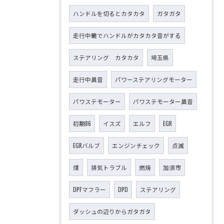
ハンドルを切るとカタカタ
ガタガタ
走行中轍でハンドルがカタカタ音がする
ステアリング カタカタ
埼玉県
走行中異音
パワーステアリングモーター
パワステモーター
パワステモーター異音
初期86
イスズ
エルフ
EGR
EGRバルブ
エンジンチェック
点滅
煤
排気トラブル
燃焼
加須市
DPFマフラー
DPD
ステアリング
ダッシュの辺りからガタガタ