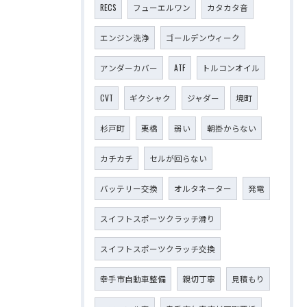
RECS
フューエルワン
カタカタ音
エンジン洗浄
ゴールデンウィーク
アンダーカバー
ATF
トルコンオイル
CVT
ギクシャク
ジャダー
境町
杉戸町
栗橋
弱い
朝掛からない
カチカチ
セルが回らない
バッテリー交換
オルタネーター
発電
スイフトスポーツクラッチ滑り
スイフトスポーツクラッチ交換
幸手市自動車整備
親切丁寧
見積もり