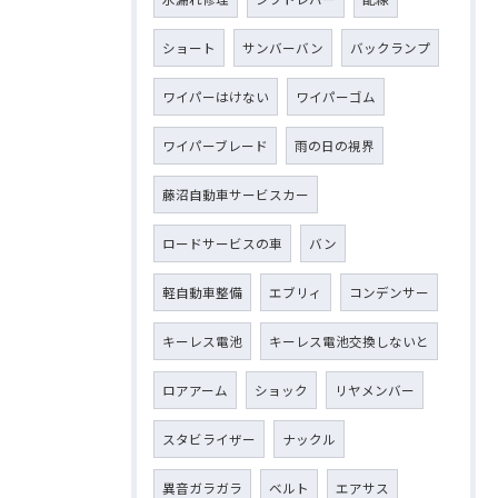
ショート
サンバーバン
バックランプ
ワイパーはけない
ワイパーゴム
ワイパーブレード
雨の日の視界
藤沼自動車サービスカー
ロードサービスの車
バン
軽自動車整備
エブリィ
コンデンサー
キーレス電池
キーレス電池交換しないと
ロアアーム
ショック
リヤメンバー
スタビライザー
ナックル
異音ガラガラ
ベルト
エアサス