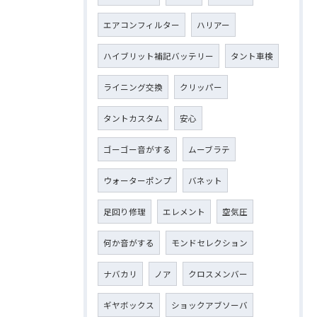
エアコンフィルター
ハリアー
ハイブリット補記バッテリー
タント車検
ライニング交換
クリッパー
タントカスタム
安心
ゴーゴー音がする
ムーブラテ
ウォーターポンプ
バネット
足回り修理
エレメント
空気圧
何か音がする
モンドセレクション
ナバカリ
ノア
クロスメンバー
ギヤボックス
ショックアブソーバ