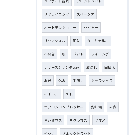
ハブボルト折れ
フロントパット
リヤライニング
スペーシア
オートテンショナー
ワイヤー
リヤアクスル
圧入
ターミナル、
不具合
桜
パット
ライニング
レリーズシリンダassy
液漏れ
田植え
お米
休み
手伝い
シャラシャラ
オイル、
えれ
エアコンコンプレッサー
釣り堀
赤身
ヤシオマス
サクラマス
ヤマメ
イワナ
ブルックトラウト