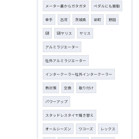
メーター裏からガタガタ
ペダルにも振動
幸手
古河
茨城県
栄町
野田
GR
GRヤリス
ヤリス
アルミラジエーター
社外アルミラジエーター
インタークーラー社外インタークーラー
熱対策
交換
取り付け
パワーアップ
スタッドレスタイヤ履き替え
オールシーズン
ワコーズ
レックス