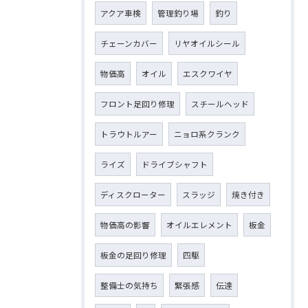
アクア車検
管理釣り場
釣り
チェーンカバー
リヤオイルシール
物価高
オイル
エスクワイヤ
フロント足回り修理
スチールヘッド
トラウトルアー
ニョロ系クランク
ライズ
ドライブシャフト
ディスクローター
スラッジ
焼き付き
物価高の影響
オイルエレメント
板金
板金の足回り修理
四駆
整備士の気持ち
緊張感
伝達