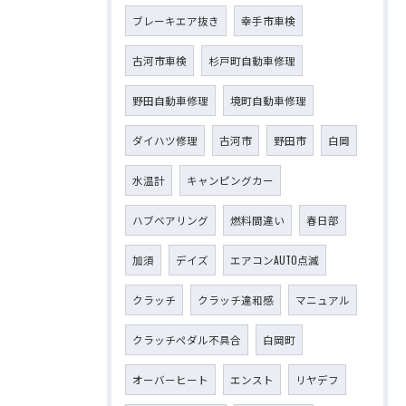
ブレーキエア抜き
幸手市車検
古河市車検
杉戸町自動車修理
野田自動車修理
境町自動車修理
ダイハツ修理
古河市
野田市
白岡
水温計
キャンピングカー
ハブベアリング
燃料間違い
春日部
加須
デイズ
エアコンAUTO点滅
クラッチ
クラッチ違和感
マニュアル
クラッチペダル不具合
白岡町
オーバーヒート
エンスト
リヤデフ