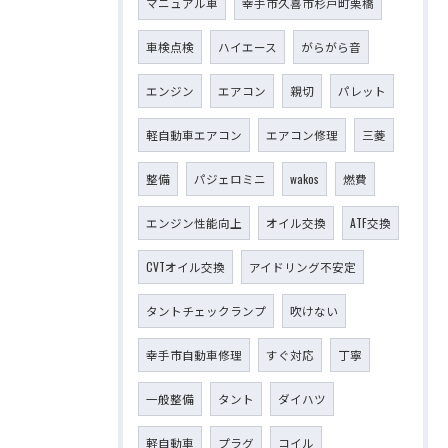
マニュアル車
幸手市久喜市杉戸町栗橋
車検点検
ハイエース
がらがら音
エンジン
エアコン
親切
パレット
軽自動車エアコン
エアコン修理
三菱
整備
パジェロミニ
wakos
燃費
エンジン性能向上
オイル交換
ATF交換
CVTオイル交換
アイドリング不安定
タントチェックランプ
吹けない
幸手市自動車修理
すぐ対応
丁寧
一般整備
タント
ダイハツ
軽自動車
プラグ
コイル