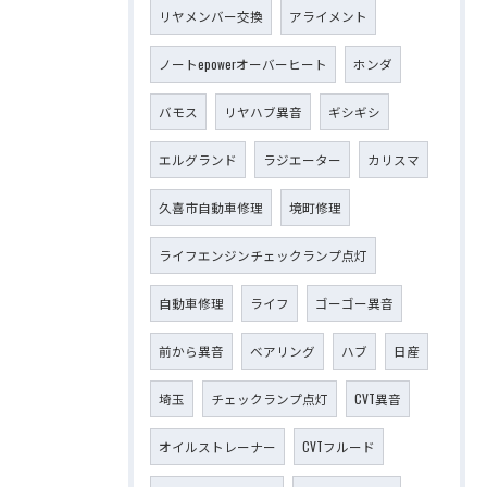
リヤメンバー交換
アライメント
ノートepowerオーバーヒート
ホンダ
バモス
リヤハブ異音
ギシギシ
エルグランド
ラジエーター
カリスマ
久喜市自動車修理
境町修理
ライフエンジンチェックランプ点灯
自動車修理
ライフ
ゴーゴー異音
前から異音
ベアリング
ハブ
日産
埼玉
チェックランプ点灯
CVT異音
オイルストレーナー
CVTフルード