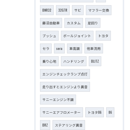
BNR32
32GTR
サビ
マフラー交換
藤沼自動車
カスタム
足回り
ブッシュ
ボールジョイント
トヨタ
セラ
sera
車高調
他車流用
乗り心地
ハンドリング
BLITZ
エンジンチェックランプ点灯
走り出すとエンジンより異音
サニーエンジン不調
サニーエアフロメーター
トヨタ86
86
BRZ
ステアリング異音