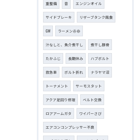
重整備
音
エンジンオイル
サイドブレーキ
リザーブタンク腐食
GW
ラーメン🍜🍥
汁なしと、魚介煮干し
煮干し豚骨
たかふじ
長期休み
ハブボルト
救急車
ボルト折れ
ナラヤマ沼
トーナメント
サーモスタット
アクア足回り修理
ベルト交換
ロアアームガタ
ワイパーさび
エアコンコンプレッサー不良