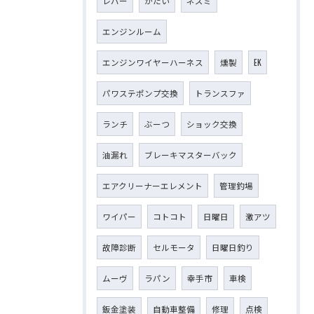
レバー
かたい
ネズミ
エンジンルーム
エンジンワイヤーハーネス
燻製
EK
パワステポンプ交換
トランスファ
ランチ
ぶーつ
ショック交換
油漏れ
ブレーキマスターバック
エアクリーナーエレメント
管理釣場
ワイパー
コトコト
日曜日
激アツ
故障診断
セルモータ
日曜日釣り
ムーヴ
ラパン
幸手市
車検
鈑金塗装
自動車整備
修理
点検