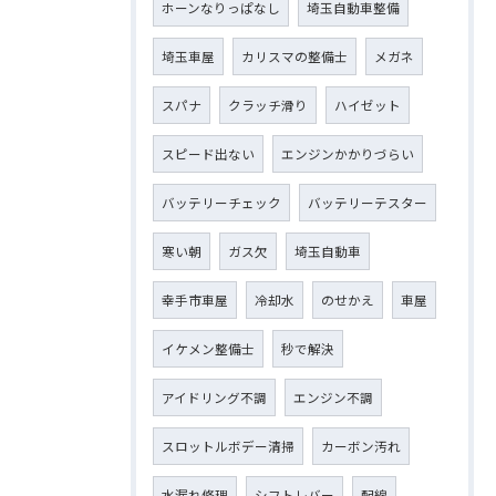
ホーンなりっぱなし
埼玉自動車整備
埼玉車屋
カリスマの整備士
メガネ
スパナ
クラッチ滑り
ハイゼット
スピード出ない
エンジンかかりづらい
バッテリーチェック
バッテリーテスター
寒い朝
ガス欠
埼玉自動車
幸手市車屋
冷却水
のせかえ
車屋
イケメン整備士
秒で解決
アイドリング不調
エンジン不調
スロットルボデー清掃
カーボン汚れ
水漏れ修理
シフトレバー
配線