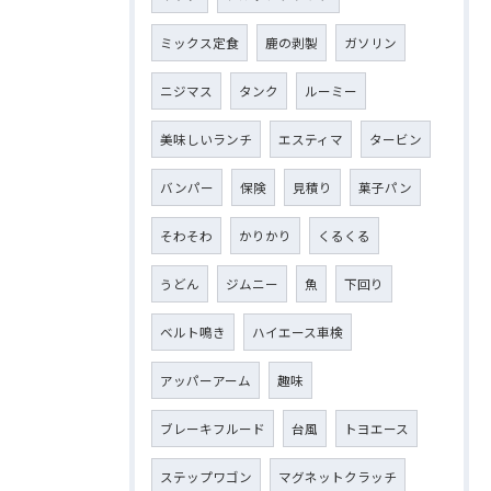
ミックス定食
鹿の剥製
ガソリン
ニジマス
タンク
ルーミー
美味しいランチ
エスティマ
タービン
バンパー
保険
見積り
菓子パン
そわそわ
かりかり
くるくる
うどん
ジムニー
魚
下回り
ベルト鳴き
ハイエース車検
アッパーアーム
趣味
ブレーキフルード
台風
トヨエース
ステップワゴン
マグネットクラッチ