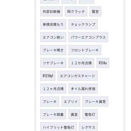
外部診断機
86クラッチ
鷲宮
車検見積もり
チェックランプ
エアコン弱い
パワーエアコンプラス
ブレーキ鳴き
フロントブレーキ
リヤブレーキ
１２か月点検
R134a
R1234yf
エアコンガスチャージ
１２ヶ月点検
オイル漏れ修理
ブレーキ
エブリイ
ブレーキ異常
ブレーキ固着
異音
警告灯
ハイブリット警告灯
レクサス