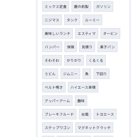
ミックス定食
鹿の剥製
ガソリン
ニジマス
タンク
ルーミー
美味しいランチ
エスティマ
タービン
バンパー
保険
見積り
菓子パン
そわそわ
かりかり
くるくる
うどん
ジムニー
魚
下回り
ベルト鳴き
ハイエース車検
アッパーアーム
趣味
ブレーキフルード
台風
トヨエース
ステップワゴン
マグネットクラッチ