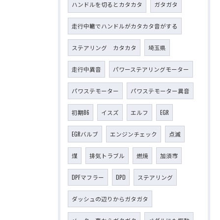
ハンドルを切るとカタカタ
ガタガタ
走行中轍でハンドルがカタカタ音がする
ステアリング カタカタ
埼玉県
走行中異音
パワーステアリングモーター
パワステモーター
パワステモーター異音
初期86
イスズ
エルフ
EGR
EGRバルブ
エンジンチェック
点滅
煤
排気トラブル
燃焼
加須市
DPFマフラー
DPD
ステアリング
ダッシュの辺りからガタガタ