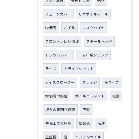
アクア車検
管理釣り場
釣り
チェーンカバー
リヤオイルシール
物価高
オイル
エスクワイヤ
フロント足回り修理
スチールヘッド
トラウトルアー
ニョロ系クランク
ライズ
ドライブシャフト
ディスクローター
スラッジ
焼き付き
物価高の影響
オイルエレメント
板金
板金の足回り修理
四駆
整備士の気持ち
緊張感
伝達
重整備
音
エンジンオイル