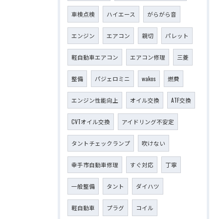
車検点検
ハイエース
がらがら音
エンジン
エアコン
親切
パレット
軽自動車エアコン
エアコン修理
三菱
整備
パジェロミニ
wakos
燃費
エンジン性能向上
オイル交換
ATF交換
CVTオイル交換
アイドリング不安定
タントチェックランプ
吹けない
幸手市自動車修理
すぐ対応
丁寧
一般整備
タント
ダイハツ
軽自動車
プラグ
コイル