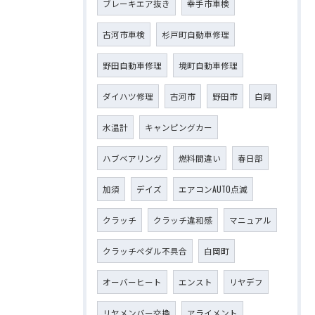
ブレーキエア抜き
幸手市車検
古河市車検
杉戸町自動車修理
野田自動車修理
境町自動車修理
ダイハツ修理
古河市
野田市
白岡
水温計
キャンピングカー
ハブベアリング
燃料間違い
春日部
加須
デイズ
エアコンAUTO点滅
クラッチ
クラッチ違和感
マニュアル
クラッチペダル不具合
白岡町
オーバーヒート
エンスト
リヤデフ
リヤメンバー交換
アライメント