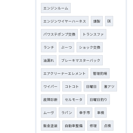
エンジンルーム
エンジンワイヤーハーネス
燻製
EK
パワステポンプ交換
トランスファ
ランチ
ぶーつ
ショック交換
油漏れ
ブレーキマスターバック
エアクリーナーエレメント
管理釣場
ワイパー
コトコト
日曜日
激アツ
故障診断
セルモータ
日曜日釣り
ムーヴ
ラパン
幸手市
車検
鈑金塗装
自動車整備
修理
点検