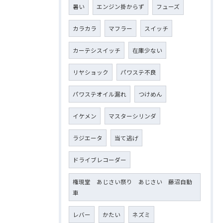
暑い
エンジン掛からず
フューズ
カラカラ
マフラー
スイッチ
カーテシスイッチ
在庫少ない
リヤショック
パワステ不良
パワステオイル漏れ
つけめん
イケメン
マスターシリンダ
ラジエータ
当て逃げ
ドライブレコーダー
権現堂 あじさい祭り あじさい 藤沼自動
車
レバー
かたい
ネズミ