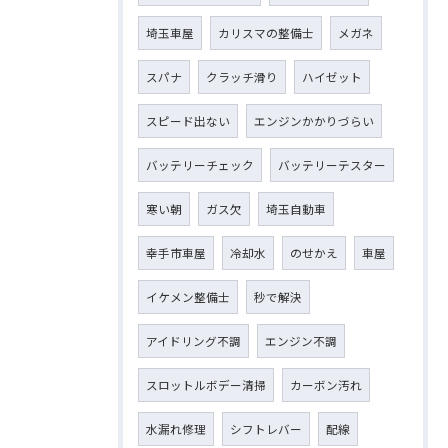
埼玉車屋
カリスマの整備士
メガネ
スパナ
クラッチ滑り
ハイゼット
スピード出ない
エンジンかかりづらい
バッテリーチェック
バッテリーテスター
寒い朝
ガス欠
埼玉自動車
幸手市車屋
冷却水
のせかえ
車屋
イケメン整備士
秒で解決
アイドリング不調
エンジン不調
スロットルボデー清掃
カーボン汚れ
水漏れ修理
シフトレバー
配線