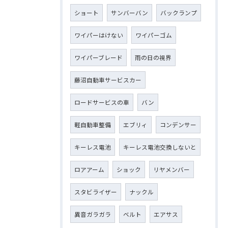
ショート
サンバーバン
バックランプ
ワイパーはけない
ワイパーゴム
ワイパーブレード
雨の日の視界
藤沼自動車サービスカー
ロードサービスの車
バン
軽自動車整備
エブリィ
コンデンサー
キーレス電池
キーレス電池交換しないと
ロアアーム
ショック
リヤメンバー
スタビライザー
ナックル
異音ガラガラ
ベルト
エアサス