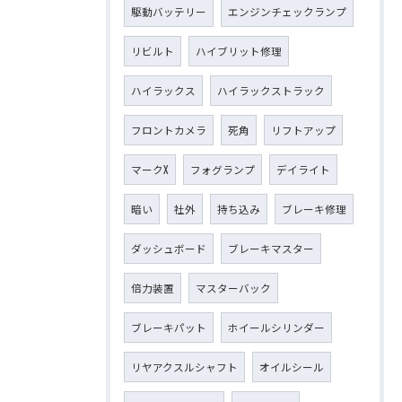
駆動バッテリー
エンジンチェックランプ
リビルト
ハイブリット修理
ハイラックス
ハイラックストラック
フロントカメラ
死角
リフトアップ
マークX
フォグランプ
デイライト
暗い
社外
持ち込み
ブレーキ修理
ダッシュボード
ブレーキマスター
倍力装置
マスターバック
ブレーキパット
ホイールシリンダー
リヤアクスルシャフト
オイルシール