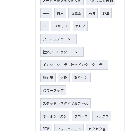
メーター裏からガタガタ
ペダルにも振動
幸手
古河
茨城県
栄町
野田
GR
GRヤリス
ヤリス
アルミラジエーター
社外アルミラジエーター
インタークーラー社外インタークーラー
熱対策
交換
取り付け
パワーアップ
スタッドレスタイヤ履き替え
オールシーズン
ワコーズ
レックス
RECS
フューエルワン
カタカタ音