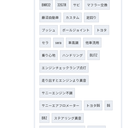
BNR32
32GTR
サビ
マフラー交換
藤沼自動車
カスタム
足回り
ブッシュ
ボールジョイント
トヨタ
セラ
sera
車高調
他車流用
乗り心地
ハンドリング
BLITZ
エンジンチェックランプ点灯
走り出すとエンジンより異音
サニーエンジン不調
サニーエアフロメーター
トヨタ86
86
BRZ
ステアリング異音