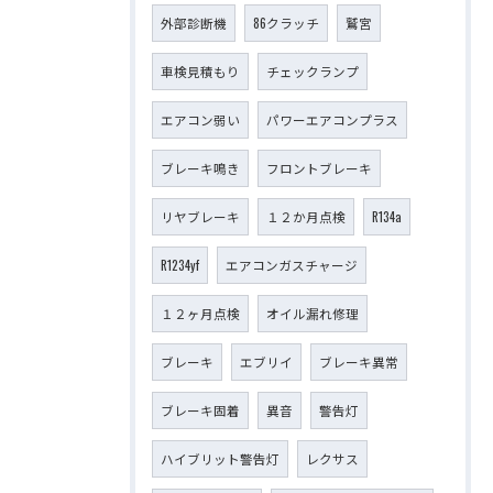
外部診断機
86クラッチ
鷲宮
車検見積もり
チェックランプ
エアコン弱い
パワーエアコンプラス
ブレーキ鳴き
フロントブレーキ
リヤブレーキ
１２か月点検
R134a
R1234yf
エアコンガスチャージ
１２ヶ月点検
オイル漏れ修理
ブレーキ
エブリイ
ブレーキ異常
ブレーキ固着
異音
警告灯
ハイブリット警告灯
レクサス