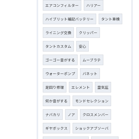
エアコンフィルター
ハリアー
ハイブリット補記バッテリー
タント車検
ライニング交換
クリッパー
タントカスタム
安心
ゴーゴー音がする
ムーブラテ
ウォーターポンプ
バネット
足回り修理
エレメント
空気圧
何か音がする
モンドセレクション
ナバカリ
ノア
クロスメンバー
ギヤボックス
ショックアブソーバ