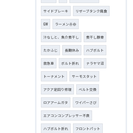
サイドブレーキ
リザーブタンク腐食
GW
ラーメン🍜🍥
汁なしと、魚介煮干し
煮干し豚骨
たかふじ
長期休み
ハブボルト
救急車
ボルト折れ
ナラヤマ沼
トーナメント
サーモスタット
アクア足回り修理
ベルト交換
ロアアームガタ
ワイパーさび
エアコンコンプレッサー不良
ハブボルト折れ
フロントパット