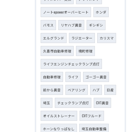
ノートepowerオーバーヒート
ホンダ
バモス
リヤハブ異音
ギシギシ
エルグランド
ラジエーター
カリスマ
久喜市自動車修理
境町修理
ライフエンジンチェックランプ点灯
自動車修理
ライフ
ゴーゴー異音
前から異音
ベアリング
ハブ
日産
埼玉
チェックランプ点灯
CVT異音
オイルストレーナー
CVTフルード
ホーンなりっぱなし
埼玉自動車整備