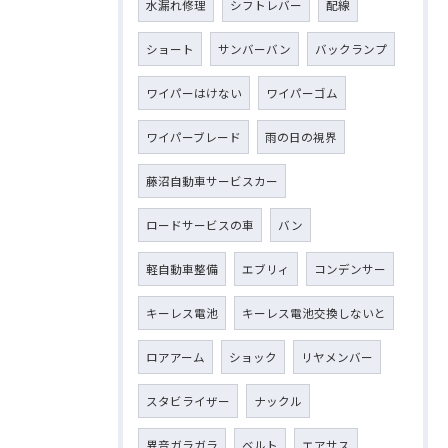
水漏れ修理
シフトレバー
配線
ショート
サンバーバン
バックランプ
ワイパーはけない
ワイパーゴム
ワイパーブレード
雨の日の視界
藤沼自動車サービスカー
ロードサービスの車
バン
軽自動車整備
エブリィ
コンデンサー
キーレス電池
キーレス電池交換しないと
ロアアーム
ショック
リヤメンバー
スタビライザー
ナックル
異音ガラガラ
ベルト
エアサス