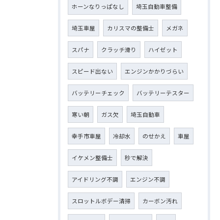
ホーンなりっぱなし
埼玉自動車整備
埼玉車屋
カリスマの整備士
メガネ
スパナ
クラッチ滑り
ハイゼット
スピード出ない
エンジンかかりづらい
バッテリーチェック
バッテリーテスター
寒い朝
ガス欠
埼玉自動車
幸手市車屋
冷却水
のせかえ
車屋
イケメン整備士
秒で解決
アイドリング不調
エンジン不調
スロットルボデー清掃
カーボン汚れ