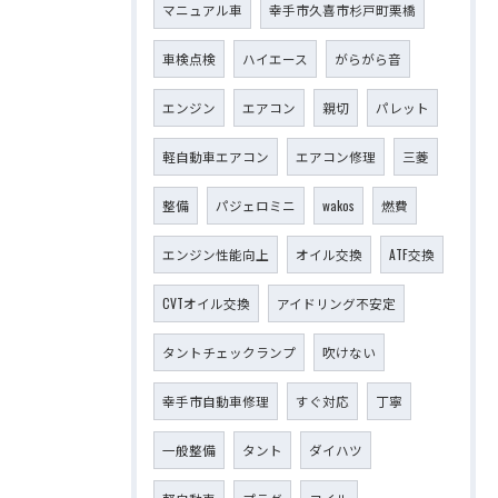
マニュアル車
幸手市久喜市杉戸町栗橋
車検点検
ハイエース
がらがら音
エンジン
エアコン
親切
パレット
軽自動車エアコン
エアコン修理
三菱
整備
パジェロミニ
wakos
燃費
エンジン性能向上
オイル交換
ATF交換
CVTオイル交換
アイドリング不安定
タントチェックランプ
吹けない
幸手市自動車修理
すぐ対応
丁寧
一般整備
タント
ダイハツ