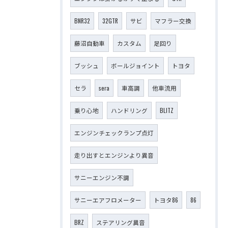
BNR32
32GTR
サビ
マフラー交換
藤沼自動車
カスタム
足回り
ブッシュ
ボールジョイント
トヨタ
セラ
sera
車高調
他車流用
乗り心地
ハンドリング
BLITZ
エンジンチェックランプ点灯
走り出すとエンジンより異音
サニーエンジン不調
サニーエアフロメーター
トヨタ86
86
BRZ
ステアリング異音