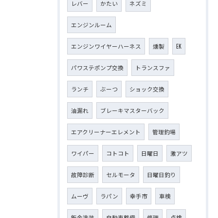
レバー
かたい
ネズミ
エンジンルーム
エンジンワイヤーハーネス
燻製
EK
パワステポンプ交換
トランスファ
ランチ
ぶーつ
ショック交換
油漏れ
ブレーキマスターバック
エアクリーナーエレメント
管理釣場
ワイパー
コトコト
日曜日
激アツ
故障診断
セルモータ
日曜日釣り
ムーヴ
ラパン
幸手市
車検
鈑金塗装
自動車整備
修理
点検