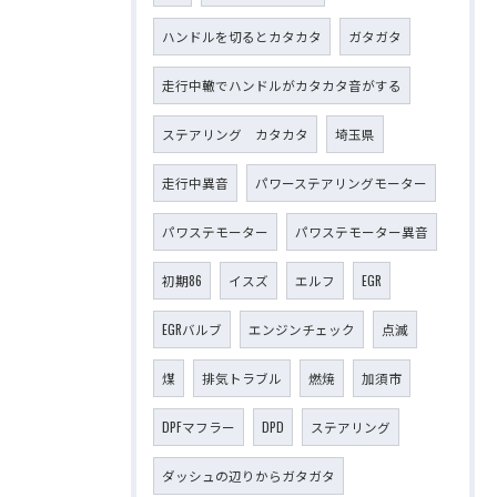
ハンドルを切るとカタカタ
ガタガタ
走行中轍でハンドルがカタカタ音がする
ステアリング カタカタ
埼玉県
走行中異音
パワーステアリングモーター
パワステモーター
パワステモーター異音
初期86
イスズ
エルフ
EGR
EGRバルブ
エンジンチェック
点滅
煤
排気トラブル
燃焼
加須市
DPFマフラー
DPD
ステアリング
ダッシュの辺りからガタガタ