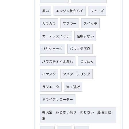
暑い
エンジン掛からず
フューズ
カラカラ
マフラー
スイッチ
カーテシスイッチ
在庫少ない
リヤショック
パワステ不良
パワステオイル漏れ
つけめん
イケメン
マスターシリンダ
ラジエータ
当て逃げ
ドライブレコーダー
権現堂 あじさい祭り あじさい 藤沼自動
車