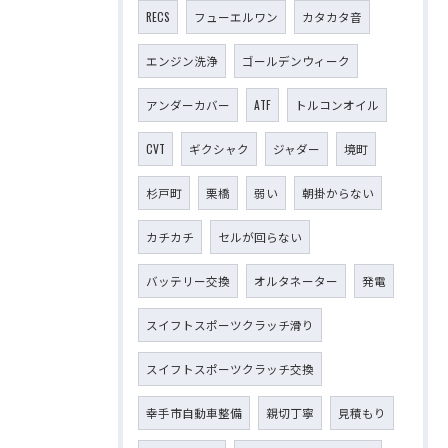
RECS
フューエルワン
カタカタ音
エンジン洗浄
ゴールデンウィーク
アンダーカバー
ATF
トルコンオイル
CVT
ギクシャク
ジャダー
境町
杉戸町
栗橋
弱い
朝掛からない
カチカチ
セルが回らない
バッテリー交換
オルタネーター
発電
スイフトスポーツクラッチ滑り
スイフトスポーツクラッチ交換
幸手市自動車整備
親切丁寧
見積もり