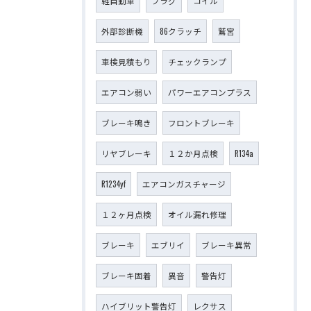
軽自動車
プラグ
コイル
外部診断機
86クラッチ
鷲宮
車検見積もり
チェックランプ
エアコン弱い
パワーエアコンプラス
ブレーキ鳴き
フロントブレーキ
リヤブレーキ
１２か月点検
R134a
R1234yf
エアコンガスチャージ
１２ヶ月点検
オイル漏れ修理
ブレーキ
エブリイ
ブレーキ異常
ブレーキ固着
異音
警告灯
ハイブリット警告灯
レクサス