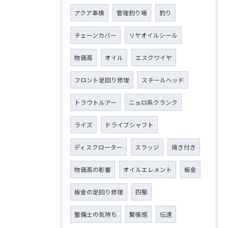
アクア車検
管理釣り場
釣り
チェーンカバー
リヤオイルシール
物価高
オイル
エスクワイヤ
フロント足回り修理
スチールヘッド
トラウトルアー
ニョロ系クランク
ライズ
ドライブシャフト
ディスクローター
スラッジ
焼き付き
物価高の影響
オイルエレメント
板金
板金の足回り修理
四駆
整備士の気持ち
緊張感
伝達