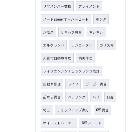
リヤメンバー交換
アライメント
ノートepowerオーバーヒート
ホンダ
バモス
リヤハブ異音
ギシギシ
エルグランド
ラジエーター
カリスマ
久喜市自動車修理
境町修理
ライフエンジンチェックランプ点灯
自動車修理
ライフ
ゴーゴー異音
前から異音
ベアリング
ハブ
日産
埼玉
チェックランプ点灯
CVT異音
オイルストレーナー
CVTフルード