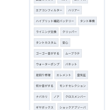
エアコンフィルター
ハリアー
ハイブリット補記バッテリー
タント車検
ライニング交換
クリッパー
タントカスタム
安心
ゴーゴー音がする
ムーブラテ
ウォーターポンプ
バネット
足回り修理
エレメント
空気圧
何か音がする
モンドセレクション
ナバカリ
ノア
クロスメンバー
ギヤボックス
ショックアブソーバ