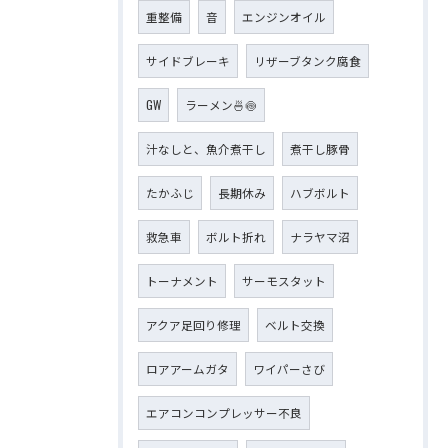
重整備
音
エンジンオイル
サイドブレーキ
リザーブタンク腐食
GW
ラーメン🍜🍥
汁なしと、魚介煮干し
煮干し豚骨
たかふじ
長期休み
ハブボルト
救急車
ボルト折れ
ナラヤマ沼
トーナメント
サーモスタット
アクア足回り修理
ベルト交換
ロアアームガタ
ワイパーさび
エアコンコンプレッサー不良