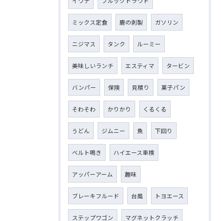
イワナ
ブルックトラウト
ミックス定食
鹿の剥製
ガソリン
ニジマス
タンク
ルーミー
美味しいランチ
エスティマ
タービン
バンパー
保険
見積り
菓子パン
そわそわ
かりかり
くるくる
うどん
ジムニー
魚
下回り
ベルト鳴き
ハイエース車検
アッパーアーム
趣味
ブレーキフルード
台風
トヨエース
ステップワゴン
マグネットクラッチ