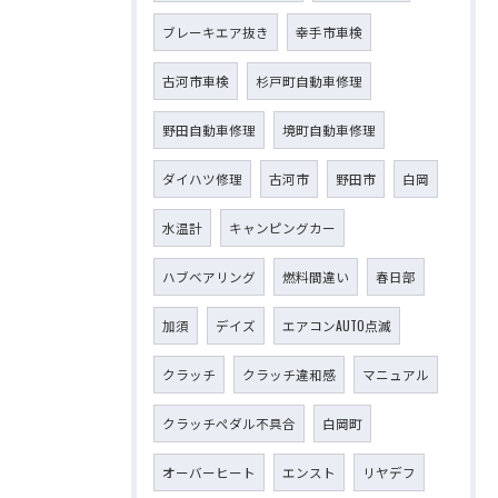
ブレーキエア抜き
幸手市車検
古河市車検
杉戸町自動車修理
野田自動車修理
境町自動車修理
ダイハツ修理
古河市
野田市
白岡
水温計
キャンピングカー
ハブベアリング
燃料間違い
春日部
加須
デイズ
エアコンAUTO点滅
クラッチ
クラッチ違和感
マニュアル
クラッチペダル不具合
白岡町
オーバーヒート
エンスト
リヤデフ