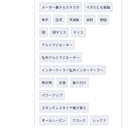
メーター裏からガタガタ
ペダルにも振動
幸手
古河
茨城県
栄町
野田
GR
GRヤリス
ヤリス
アルミラジエーター
社外アルミラジエーター
インタークーラー社外インタークーラー
熱対策
交換
取り付け
パワーアップ
スタッドレスタイヤ履き替え
オールシーズン
ワコーズ
レックス