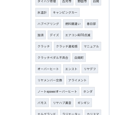
ダイハツ修理
古河市
野田市
白岡
水温計
キャンピングカー
ハブベアリング
燃料間違い
春日部
加須
デイズ
エアコンAUTO点滅
クラッチ
クラッチ違和感
マニュアル
クラッチペダル不具合
白岡町
オーバーヒート
エンスト
リヤデフ
リヤメンバー交換
アライメント
ノートepowerオーバーヒート
ホンダ
バモス
リヤハブ異音
ギシギシ
エルグランド
ラジエーター
カリスマ