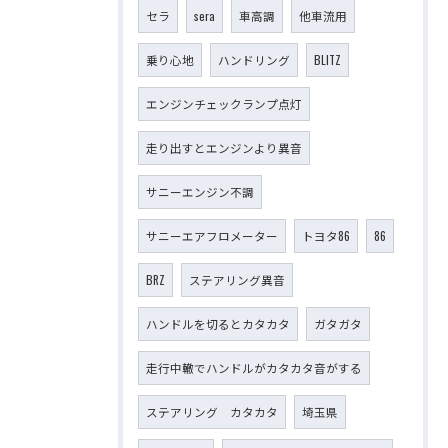
セラ
sera
車高調
他車流用
乗り心地
ハンドリング
BLITZ
エンジンチェックランプ点灯
走り出すとエンジンより異音
サニーエンジン不調
サニーエアフロメーター
トヨタ86
86
BRZ
ステアリング異音
ハンドルを切るとカタカタ
ガタガタ
走行中轍でハンドルがカタカタ音がする
ステアリング カタカタ
埼玉県