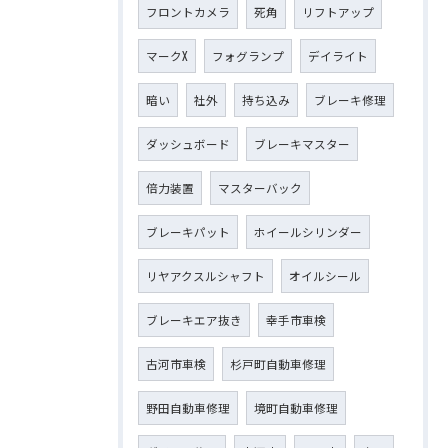
フロントカメラ
死角
リフトアップ
マークX
フォグランプ
デイライト
暗い
社外
持ち込み
ブレーキ修理
ダッシュボード
ブレーキマスター
倍力装置
マスターバック
ブレーキパット
ホイールシリンダー
リヤアクスルシャフト
オイルシール
ブレーキエア抜き
幸手市車検
古河市車検
杉戸町自動車修理
野田自動車修理
境町自動車修理