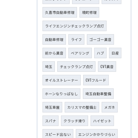
久喜市自動車修理
境町修理
ライフエンジンチェックランプ点灯
自動車修理
ライフ
ゴーゴー異音
前から異音
ベアリング
ハブ
日産
埼玉
チェックランプ点灯
CVT異音
オイルストレーナー
CVTフルード
ホーンなりっぱなし
埼玉自動車整備
埼玉車屋
カリスマの整備士
メガネ
スパナ
クラッチ滑り
ハイゼット
スピード出ない
エンジンかかりづらい