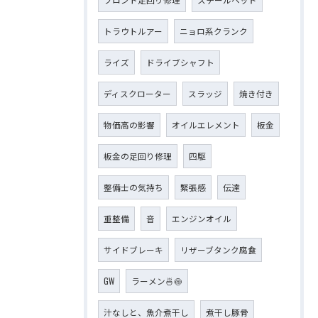
トラウトルアー
ニョロ系クランク
ライズ
ドライブシャフト
ディスクローター
スラッジ
焼き付き
物価高の影響
オイルエレメント
板金
板金の足回り修理
四駆
整備士の気持ち
緊張感
伝達
重整備
音
エンジンオイル
サイドブレーキ
リザーブタンク腐食
GW
ラーメン🍜🍥
汁なしと、魚介煮干し
煮干し豚骨