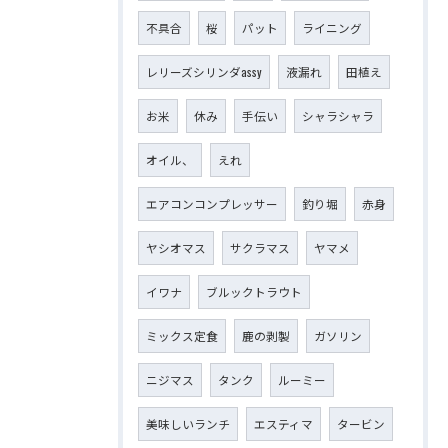
不具合
桜
パット
ライニング
レリーズシリンダassy
液漏れ
田植え
お米
休み
手伝い
シャラシャラ
オイル、
えれ
エアコンコンプレッサー
釣り堀
赤身
ヤシオマス
サクラマス
ヤマメ
イワナ
ブルックトラウト
ミックス定食
鹿の剥製
ガソリン
ニジマス
タンク
ルーミー
美味しいランチ
エスティマ
タービン