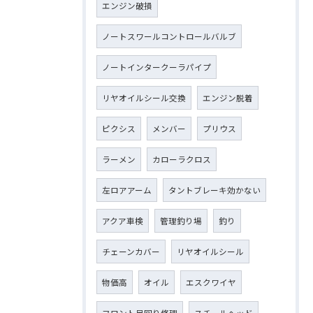
エンジン破損
ノートスワールコントロールバルブ
ノートインタークーラパイプ
リヤオイルシール交換
エンジン脱着
ピクシス
メンバー
プリウス
ラーメン
カローラクロス
左ロアアーム
タントブレーキ効かない
アクア車検
管理釣り場
釣り
チェーンカバー
リヤオイルシール
物価高
オイル
エスクワイヤ
フロント足回り修理
スチールヘッド