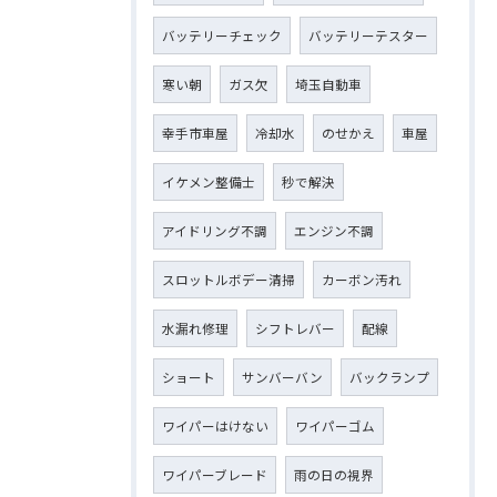
バッテリーチェック
バッテリーテスター
寒い朝
ガス欠
埼玉自動車
幸手市車屋
冷却水
のせかえ
車屋
イケメン整備士
秒で解決
アイドリング不調
エンジン不調
スロットルボデー清掃
カーボン汚れ
水漏れ修理
シフトレバー
配線
ショート
サンバーバン
バックランプ
ワイパーはけない
ワイパーゴム
ワイパーブレード
雨の日の視界