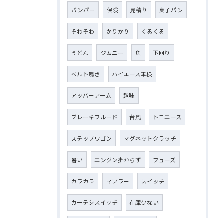
バンパー
保険
見積り
菓子パン
そわそわ
かりかり
くるくる
うどん
ジムニー
魚
下回り
ベルト鳴き
ハイエース車検
アッパーアーム
趣味
ブレーキフルード
台風
トヨエース
ステップワゴン
マグネットクラッチ
暑い
エンジン掛からず
フューズ
カラカラ
マフラー
スイッチ
カーテシスイッチ
在庫少ない