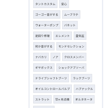
タントカスタム
安心
ゴーゴー音がする
ムーブラテ
ウォーターポンプ
バネット
足回り修理
エレメント
空気圧
何か音がする
モンドセレクション
ナバカリ
ノア
クロスメンバー
ギヤボックス
ショックアブソーバ
ドライブシャフトブーツ
ラックブーツ
オイルコントロールバルブ
ハブナックル
ストラット
12ヶ月点検
オルタネータ