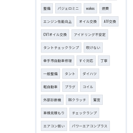
整備
パジェロミニ
wakos
燃費
エンジン性能向上
オイル交換
ATF交換
CVTオイル交換
アイドリング不安定
タントチェックランプ
吹けない
幸手市自動車修理
すぐ対応
丁寧
一般整備
タント
ダイハツ
軽自動車
プラグ
コイル
外部診断機
86クラッチ
鷲宮
車検見積もり
チェックランプ
エアコン弱い
パワーエアコンプラス