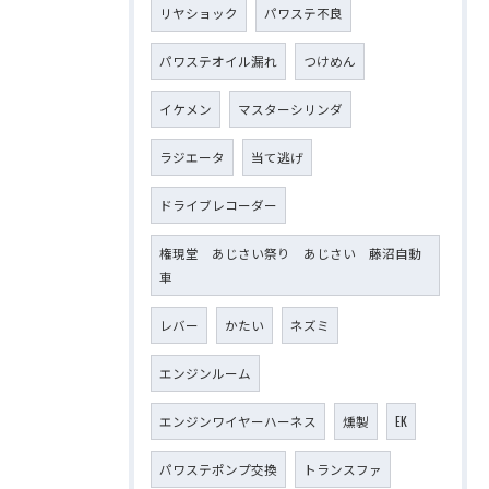
リヤショック
パワステ不良
パワステオイル漏れ
つけめん
イケメン
マスターシリンダ
ラジエータ
当て逃げ
ドライブレコーダー
権現堂 あじさい祭り あじさい 藤沼自動
車
レバー
かたい
ネズミ
エンジンルーム
エンジンワイヤーハーネス
燻製
EK
パワステポンプ交換
トランスファ