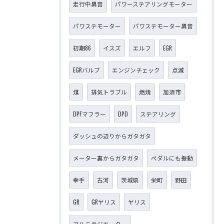
走行中異音
パワーステアリングモーター
パワステモーター
パワステモーター異音
初期86
イスズ
エルフ
EGR
EGRバルブ
エンジンチェック
点滅
煤
排気トラブル
燃焼
加須市
DPFマフラー
DPD
ステアリング
ダッシュの辺りからガタガタ
メーター裏からガタガタ
ペダルにも振動
幸手
古河
茨城県
栄町
野田
GR
GRヤリス
ヤリス
アルミラジエーター