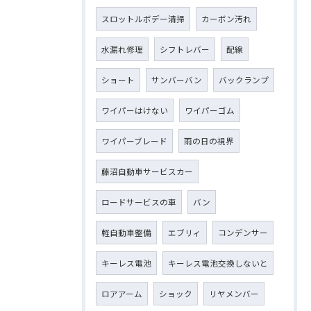
スロットルボデー清掃
カーボン汚れ
水漏れ修理
シフトレバー
配線
ショート
サンバーバン
バックランプ
ワイパーはけない
ワイパーゴム
ワイパーブレード
雨の日の視界
藤沼自動車サービスカー
ロードサービスの車
バン
軽自動車整備
エブリィ
コンデンサー
キーレス電池
キーレス電池交換しないと
ロアアーム
ショック
リヤメンバー