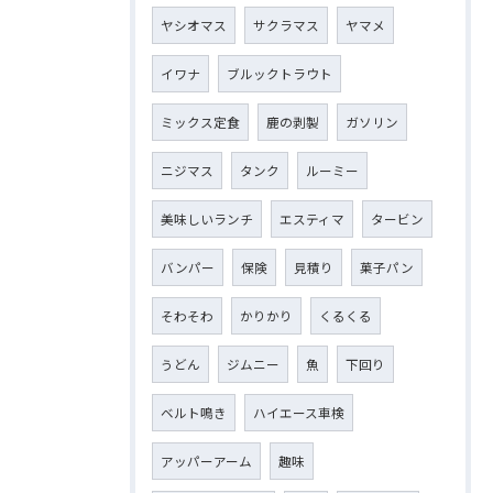
ヤシオマス
サクラマス
ヤマメ
イワナ
ブルックトラウト
ミックス定食
鹿の剥製
ガソリン
ニジマス
タンク
ルーミー
美味しいランチ
エスティマ
タービン
バンパー
保険
見積り
菓子パン
そわそわ
かりかり
くるくる
うどん
ジムニー
魚
下回り
ベルト鳴き
ハイエース車検
アッパーアーム
趣味