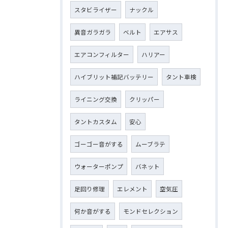
スタビライザー
ナックル
異音ガラガラ
ベルト
エアサス
エアコンフィルター
ハリアー
ハイブリット補記バッテリー
タント車検
ライニング交換
クリッパー
タントカスタム
安心
ゴーゴー音がする
ムーブラテ
ウォーターポンプ
バネット
足回り修理
エレメント
空気圧
何か音がする
モンドセレクション