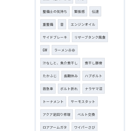
整備士の気持ち
緊張感
伝達
重整備
音
エンジンオイル
サイドブレーキ
リザーブタンク腐食
GW
ラーメン🍜🍥
汁なしと、魚介煮干し
煮干し豚骨
たかふじ
長期休み
ハブボルト
救急車
ボルト折れ
ナラヤマ沼
トーナメント
サーモスタット
アクア足回り修理
ベルト交換
ロアアームガタ
ワイパーさび