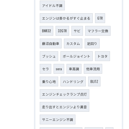
アイドル不調
エンジンは掛かるがすぐ止まる
GTR
BNR32
32GTR
サビ
マフラー交換
藤沼自動車
カスタム
足回り
ブッシュ
ボールジョイント
トヨタ
セラ
sera
車高調
他車流用
乗り心地
ハンドリング
BLITZ
エンジンチェックランプ点灯
走り出すとエンジンより異音
サニーエンジン不調