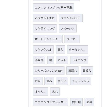
エアコンコンプレッサー不良
ハブボルト折れ
フロントパット
リヤライニング
スペーシア
オートテンショナー
ワイヤー
リヤアクスル
圧入
ターミナル、
不具合
桜
パット
ライニング
レリーズシリンダassy
液漏れ
田植え
お米
休み
手伝い
シャラシャラ
オイル、
えれ
エアコンコンプレッサー
釣り堀
赤身