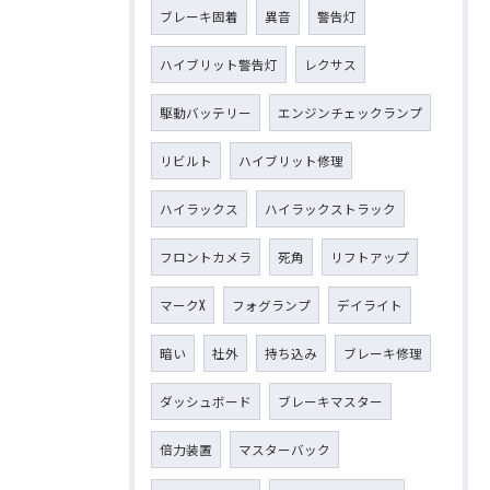
ブレーキ固着
異音
警告灯
ハイブリット警告灯
レクサス
駆動バッテリー
エンジンチェックランプ
リビルト
ハイブリット修理
ハイラックス
ハイラックストラック
フロントカメラ
死角
リフトアップ
マークX
フォグランプ
デイライト
暗い
社外
持ち込み
ブレーキ修理
ダッシュボード
ブレーキマスター
倍力装置
マスターバック