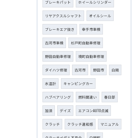
ブレーキパット
ホイールシリンダー
リヤアクスルシャフト
オイルシール
ブレーキエア抜き
幸手市車検
古河市車検
杉戸町自動車修理
野田自動車修理
境町自動車修理
ダイハツ修理
古河市
野田市
白岡
水温計
キャンピングカー
ハブベアリング
燃料間違い
春日部
加須
デイズ
エアコンAUTO点滅
クラッチ
クラッチ違和感
マニュアル
クラッチペダル不具合
白岡町