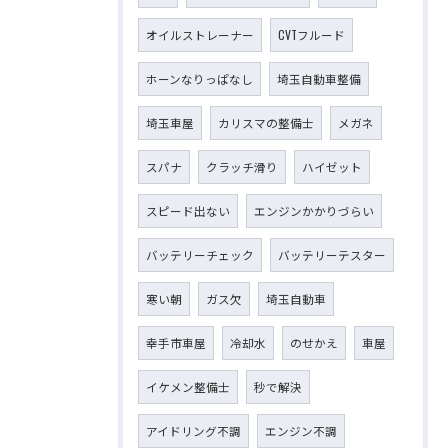
オイルストレーナー
CVTフルード
ホーンなりっぱなし
埼玉自動車整備
埼玉車屋
カリスマの整備士
メガネ
スパナ
クラッチ滑り
ハイゼット
スピード出ない
エンジンかかりづらい
バッテリーチェック
バッテリーテスター
寒い朝
ガス欠
埼玉自動車
幸手市車屋
冷却水
のせかえ
車屋
イケメン整備士
秒で解決
アイドリング不調
エンジン不調