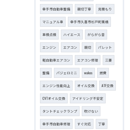
幸手市自動車整備
親切丁寧
見積もり
マニュアル車
幸手市久喜市杉戸町栗橋
車検点検
ハイエース
がらがら音
エンジン
エアコン
親切
パレット
軽自動車エアコン
エアコン修理
三菱
整備
パジェロミニ
wakos
燃費
エンジン性能向上
オイル交換
ATF交換
CVTオイル交換
アイドリング不安定
タントチェックランプ
吹けない
幸手市自動車修理
すぐ対応
丁寧