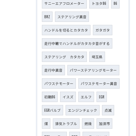
サニーエアフロメーター
トヨタ86
86
BRZ
ステアリング異音
ハンドルを切るとカタカタ
ガタガタ
走行中轍でハンドルがカタカタ音がする
ステアリング カタカタ
埼玉県
走行中異音
パワーステアリングモーター
パワステモーター
パワステモーター異音
初期86
イスズ
エルフ
EGR
EGRバルブ
エンジンチェック
点滅
煤
排気トラブル
燃焼
加須市