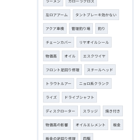
ラーメン
カローラクロス
左ロアアーム
タントブレーキ効かない
アクア車検
管理釣り場
釣り
チェーンカバー
リヤオイルシール
物価高
オイル
エスクワイヤ
フロント足回り修理
スチールヘッド
トラウトルアー
ニョロ系クランク
ライズ
ドライブシャフト
ディスクローター
スラッジ
焼き付き
物価高の影響
オイルエレメント
板金
板金の足回り修理
四駆