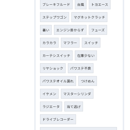
ブレーキフルード
台風
トヨエース
ステップワゴン
マグネットクラッチ
暑い
エンジン掛からず
フューズ
カラカラ
マフラー
スイッチ
カーテシスイッチ
在庫少ない
リヤショック
パワステ不良
パワステオイル漏れ
つけめん
イケメン
マスターシリンダ
ラジエータ
当て逃げ
ドライブレコーダー