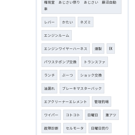
権現堂 あじさい祭り あじさい 藤沼自動
車
レバー
かたい
ネズミ
エンジンルーム
エンジンワイヤーハーネス
燻製
EK
パワステポンプ交換
トランスファ
ランチ
ぶーつ
ショック交換
油漏れ
ブレーキマスターバック
エアクリーナーエレメント
管理釣場
ワイパー
コトコト
日曜日
激アツ
故障診断
セルモータ
日曜日釣り