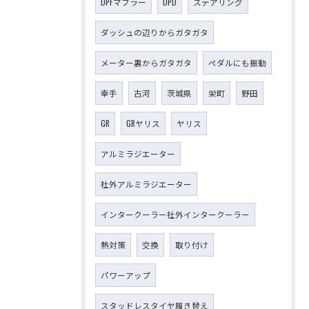
DPFマフラー
DPD
ステアリング
ダッシュの辺りからガタガタ
メーター裏からガタガタ
ペダルにも振動
幸手
古河
茨城県
栄町
野田
GR
GRヤリス
ヤリス
アルミラジエーター
社外アルミラジエーター
インタークーラー社外インタークーラー
熱対策
交換
取り付け
パワーアップ
スタッドレスタイヤ履き替え