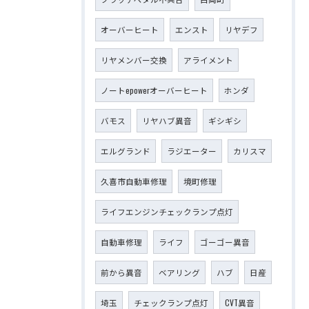
オーバーヒート
エンスト
リヤデフ
リヤメンバー交換
アライメント
ノートepowerオーバーヒート
ホンダ
バモス
リヤハブ異音
ギシギシ
エルグランド
ラジエーター
カリスマ
久喜市自動車修理
境町修理
ライフエンジンチェックランプ点灯
自動車修理
ライフ
ゴーゴー異音
前から異音
ベアリング
ハブ
日産
埼玉
チェックランプ点灯
CVT異音