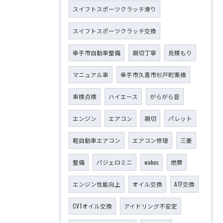
スイフトスポーツクラッチ滑り
スイフトスポーツクラッチ交換
幸手市自動車整備
親切丁寧
見積もり
マニュアル車
幸手市久喜市杉戸町栗橋
車検点検
ハイエース
がらがら音
エンジン
エアコン
親切
パレット
軽自動車エアコン
エアコン修理
三菱
整備
パジェロミニ
wakos
燃費
エンジン性能向上
オイル交換
ATF交換
CVTオイル交換
アイドリング不安定