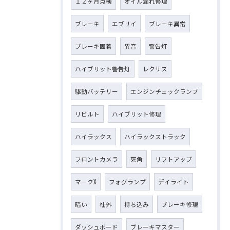
１２ヶ月点検
オイル漏れ修理
ブレーキ
エブリイ
ブレーキ異常
ブレーキ固着
異音
警告灯
ハイブリット警告灯
レクサス
駆動バッテリー
エンジンチェックランプ
リビルト
ハイブリット修理
ハイラックス
ハイラックストラック
フロントカメラ
死角
リフトアップ
マークX
フォグランプ
デイライト
暗い
社外
持ち込み
ブレーキ修理
ダッシュボード
ブレーキマスター