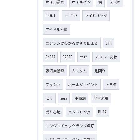
オイル漏れ
オイルパン
境
スズキ
アルト
ワゴンR
アイドリング
アイドル不調
エンジンは掛かるがすぐ止まる
GTR
BNR32
32GTR
サビ
マフラー交換
藤沼自動車
カスタム
足回り
ブッシュ
ボールジョイント
トヨタ
セラ
sera
車高調
他車流用
乗り心地
ハンドリング
BLITZ
エンジンチェックランプ点灯
走り出すとエンジンより異音