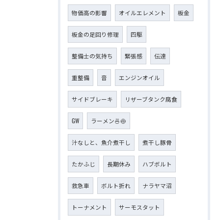
物価高の影響
オイルエレメント
板金
板金の足回り修理
四駆
整備士の気持ち
緊張感
伝達
重整備
音
エンジンオイル
サイドブレーキ
リザーブタンク腐食
GW
ラーメン🍜🍥
汁なしと、魚介煮干し
煮干し豚骨
たかふじ
長期休み
ハブボルト
救急車
ボルト折れ
ナラヤマ沼
トーナメント
サーモスタット