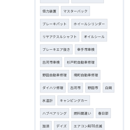
倍力装置
マスターバック
ブレーキパット
ホイールシリンダー
リヤアクスルシャフト
オイルシール
ブレーキエア抜き
幸手市車検
古河市車検
杉戸町自動車修理
野田自動車修理
境町自動車修理
ダイハツ修理
古河市
野田市
白岡
水温計
キャンピングカー
ハブベアリング
燃料間違い
春日部
加須
デイズ
エアコンAUTO点滅