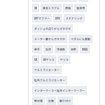
煤
排気トラブル
燃焼
加須市
DPFマフラー
DPD
ステアリング
ダッシュの辺りからガタガタ
メーター裏からガタガタ
ペダルにも振動
幸手
古河
茨城県
栄町
野田
GR
GRヤリス
ヤリス
アルミラジエーター
社外アルミラジエーター
インタークーラー社外インタークーラー
熱対策
交換
取り付け