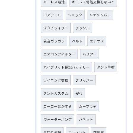
キーレス電池
キーレス電池交換しないと
ロアアーム
ショック
リヤメンバー
スタビライザー
ナックル
異音ガラガラ
ベルト
エアサス
エアコンフィルター
ハリアー
ハイブリット補記バッテリー
タント車検
ライニング交換
クリッパー
タントカスタム
安心
ゴーゴー音がする
ムーブラテ
ウォーターポンプ
バネット
足回り修理
エレメント
空気圧