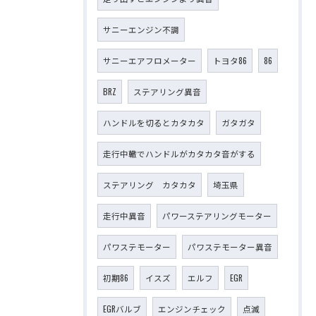
サニーエンジン不調
サニーエアフロメーター
トヨタ86
86
BRZ
ステアリング異音
ハンドルを切るとカタカタ
ガタガタ
走行中轍でハンドルがカタカタ音がする
ステアリング カタカタ
埼玉県
走行中異音
パワーステアリングモーター
パワステモーター
パワステモーター異音
初期86
イスズ
エルフ
EGR
EGRバルブ
エンジンチェック
点滅