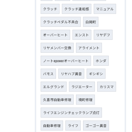
クラッチ
クラッチ違和感
マニュアル
クラッチペダル不具合
白岡町
オーバーヒート
エンスト
リヤデフ
リヤメンバー交換
アライメント
ノートepowerオーバーヒート
ホンダ
バモス
リヤハブ異音
ギシギシ
エルグランド
ラジエーター
カリスマ
久喜市自動車修理
境町修理
ライフエンジンチェックランプ点灯
自動車修理
ライフ
ゴーゴー異音