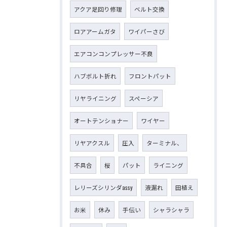
アクア足回り修理
ベルト交換
ロアアームガタ
ワイパーさび
エアコンコンプレッサー不良
ハブボルト折れ
フロントパット
リヤライニング
スペーシア
オートテンショナー
ワイヤー
リヤアクスル
圧入
ターミナル、
不具合
桜
パット
ライニング
レリーズシリンダassy
液漏れ
田植え
お米
休み
手伝い
シャラシャラ