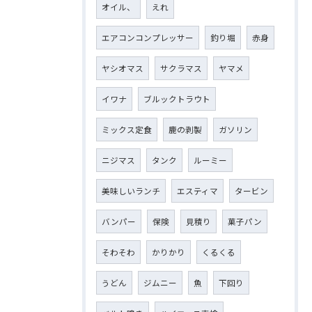
オイル、
えれ
エアコンコンプレッサー
釣り堀
赤身
ヤシオマス
サクラマス
ヤマメ
イワナ
ブルックトラウト
ミックス定食
鹿の剥製
ガソリン
ニジマス
タンク
ルーミー
美味しいランチ
エスティマ
タービン
バンパー
保険
見積り
菓子パン
そわそわ
かりかり
くるくる
うどん
ジムニー
魚
下回り