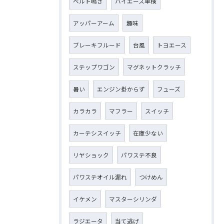
ベルト鳴き
ハイエース車検
アッパーアーム
趣味
ブレーキフルード
台風
トヨエース
ステップワゴン
マグネットクラッチ
暑い
エンジン掛からず
フューズ
カラカラ
マフラー
スイッチ
カーテシスイッチ
在庫少ない
リヤショック
パワステ不良
パワステオイル漏れ
つけめん
イケメン
マスターシリンダ
ラジエータ
当て逃げ