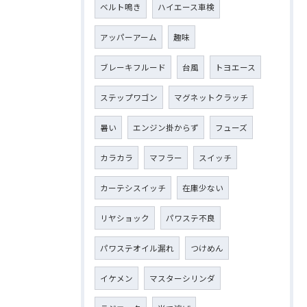
ベルト鳴き
ハイエース車検
アッパーアーム
趣味
ブレーキフルード
台風
トヨエース
ステップワゴン
マグネットクラッチ
暑い
エンジン掛からず
フューズ
カラカラ
マフラー
スイッチ
カーテシスイッチ
在庫少ない
リヤショック
パワステ不良
パワステオイル漏れ
つけめん
イケメン
マスターシリンダ