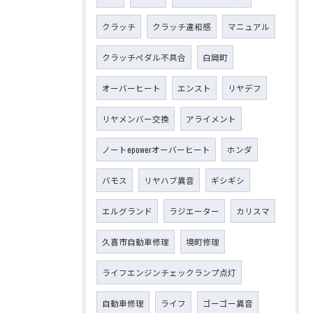
クラッチ
クラッチ違和感
マニュアル
クラッチペダル不具合
白岡町
オーバーヒート
エンスト
リヤデフ
リヤメンバー交換
アライメント
ノートepowerオーバーヒート
ホンダ
バモス
リヤハブ異音
ギシギシ
エルグランド
ラジエーター
カリスマ
久喜市自動車修理
境町修理
ライフエンジンチェックランプ点灯
自動車修理
ライフ
ゴーゴー異音