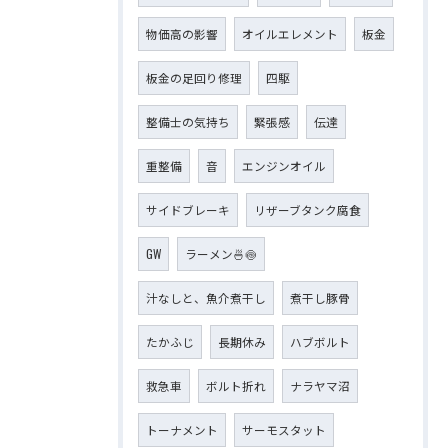
物価高の影響
オイルエレメント
板金
板金の足回り修理
四駆
整備士の気持ち
緊張感
伝達
重整備
音
エンジンオイル
サイドブレーキ
リザーブタンク腐食
GW
ラーメン🍜🍥
汁なしと、魚介煮干し
煮干し豚骨
たかふじ
長期休み
ハブボルト
救急車
ボルト折れ
ナラヤマ沼
トーナメント
サーモスタット