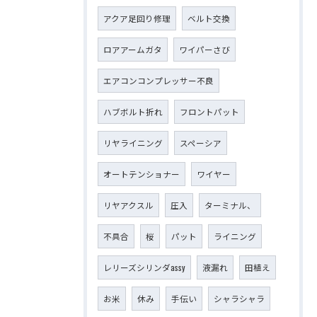
アクア足回り修理
ベルト交換
ロアアームガタ
ワイパーさび
エアコンコンプレッサー不良
ハブボルト折れ
フロントパット
リヤライニング
スペーシア
オートテンショナー
ワイヤー
リヤアクスル
圧入
ターミナル、
不具合
桜
パット
ライニング
レリーズシリンダassy
液漏れ
田植え
お米
休み
手伝い
シャラシャラ