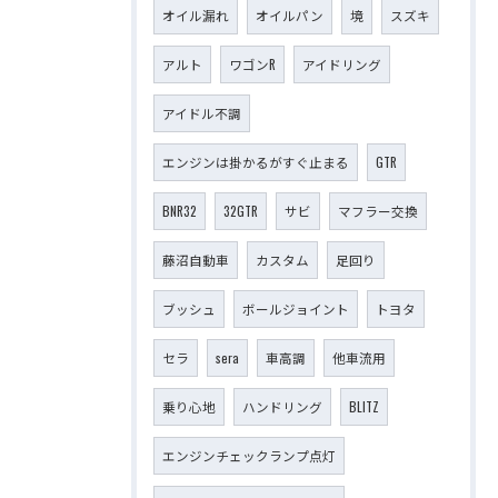
オイル漏れ
オイルパン
境
スズキ
アルト
ワゴンR
アイドリング
アイドル不調
エンジンは掛かるがすぐ止まる
GTR
BNR32
32GTR
サビ
マフラー交換
藤沼自動車
カスタム
足回り
ブッシュ
ボールジョイント
トヨタ
セラ
sera
車高調
他車流用
乗り心地
ハンドリング
BLITZ
エンジンチェックランプ点灯