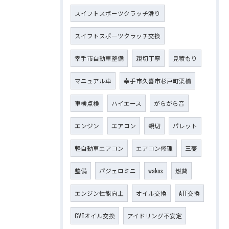
スイフトスポーツクラッチ滑り
スイフトスポーツクラッチ交換
幸手市自動車整備
親切丁寧
見積もり
マニュアル車
幸手市久喜市杉戸町栗橋
車検点検
ハイエース
がらがら音
エンジン
エアコン
親切
パレット
軽自動車エアコン
エアコン修理
三菱
整備
パジェロミニ
wakos
燃費
エンジン性能向上
オイル交換
ATF交換
CVTオイル交換
アイドリング不安定