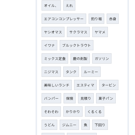
オイル、
えれ
エアコンコンプレッサー
釣り堀
赤身
ヤシオマス
サクラマス
ヤマメ
イワナ
ブルックトラウト
ミックス定食
鹿の剥製
ガソリン
ニジマス
タンク
ルーミー
美味しいランチ
エスティマ
タービン
バンパー
保険
見積り
菓子パン
そわそわ
かりかり
くるくる
うどん
ジムニー
魚
下回り