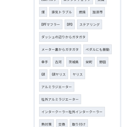
煤
排気トラブル
燃焼
加須市
DPFマフラー
DPD
ステアリング
ダッシュの辺りからガタガタ
メーター裏からガタガタ
ペダルにも振動
幸手
古河
茨城県
栄町
野田
GR
GRヤリス
ヤリス
アルミラジエーター
社外アルミラジエーター
インタークーラー社外インタークーラー
熱対策
交換
取り付け