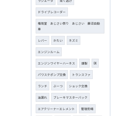
ラジエータ
当て逃げ
ドライブレコーダー
権現堂 あじさい祭り あじさい 藤沼自動
車
レバー
かたい
ネズミ
エンジンルーム
エンジンワイヤーハーネス
燻製
EK
パワステポンプ交換
トランスファ
ランチ
ぶーつ
ショック交換
油漏れ
ブレーキマスターバック
エアクリーナーエレメント
管理釣場