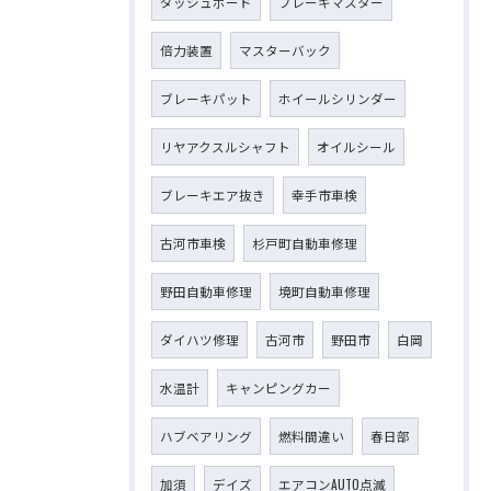
ダッシュボード
ブレーキマスター
倍力装置
マスターバック
ブレーキパット
ホイールシリンダー
リヤアクスルシャフト
オイルシール
ブレーキエア抜き
幸手市車検
古河市車検
杉戸町自動車修理
野田自動車修理
境町自動車修理
ダイハツ修理
古河市
野田市
白岡
水温計
キャンピングカー
ハブベアリング
燃料間違い
春日部
加須
デイズ
エアコンAUTO点滅