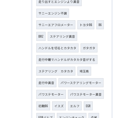
走り出すとエンジンより異音
サニーエンジン不調
サニーエアフロメーター
トヨタ86
86
BRZ
ステアリング異音
ハンドルを切るとカタカタ
ガタガタ
走行中轍でハンドルがカタカタ音がする
ステアリング カタカタ
埼玉県
走行中異音
パワーステアリングモーター
パワステモーター
パワステモーター異音
初期86
イスズ
エルフ
EGR
EGRバルブ
エンジンチェック
点滅