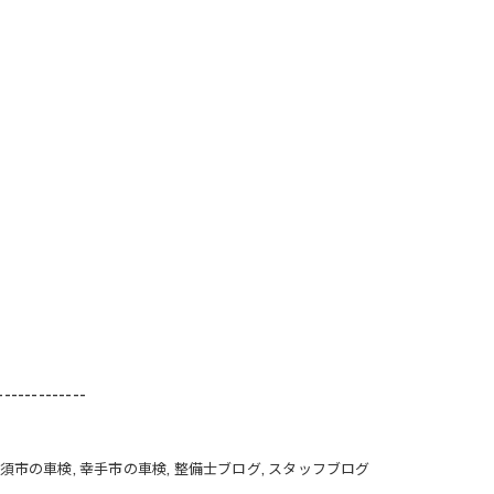
-------------
須市の車検
幸手市の車検
整備士ブログ
スタッフブログ