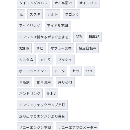
タイミングベルト
オイル漏れ
オイルパン
境
スズキ
アルト
ワゴンR
アイドリング
アイドル不調
エンジンは掛かるがすぐ止まる
GTR
BNR32
32GTR
サビ
マフラー交換
藤沼自動車
カスタム
足回り
ブッシュ
ボールジョイント
トヨタ
セラ
sera
車高調
他車流用
乗り心地
ハンドリング
BLITZ
エンジンチェックランプ点灯
走り出すとエンジンより異音
サニーエンジン不調
サニーエアフロメーター