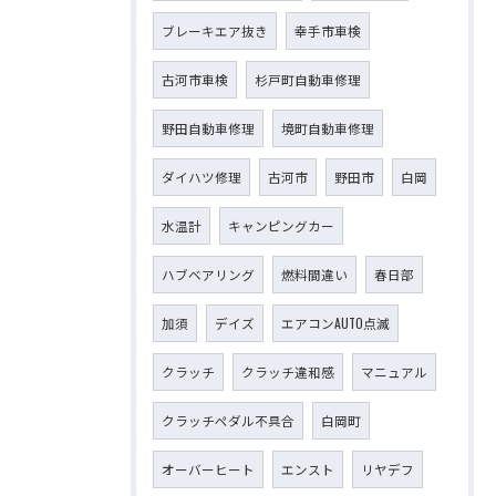
ブレーキエア抜き
幸手市車検
古河市車検
杉戸町自動車修理
野田自動車修理
境町自動車修理
ダイハツ修理
古河市
野田市
白岡
水温計
キャンピングカー
ハブベアリング
燃料間違い
春日部
加須
デイズ
エアコンAUTO点滅
クラッチ
クラッチ違和感
マニュアル
クラッチペダル不具合
白岡町
オーバーヒート
エンスト
リヤデフ