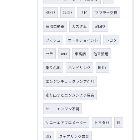
BNR32
32GTR
サビ
マフラー交換
藤沼自動車
カスタム
足回り
ブッシュ
ボールジョイント
トヨタ
セラ
sera
車高調
他車流用
乗り心地
ハンドリング
BLITZ
エンジンチェックランプ点灯
走り出すとエンジンより異音
サニーエンジン不調
サニーエアフロメーター
トヨタ86
86
BRZ
ステアリング異音