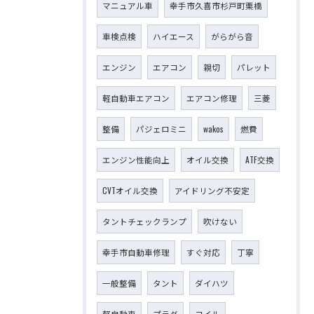
マニュアル車
幸手市久喜市杉戸町栗橋
車検点検
ハイエース
がらがら音
エンジン
エアコン
親切
パレット
軽自動車エアコン
エアコン修理
三菱
整備
パジェロミニ
wakos
燃費
エンジン性能向上
オイル交換
ATF交換
CVTオイル交換
アイドリング不安定
タントチェックランプ
吹けない
幸手市自動車修理
すぐ対応
丁寧
一般整備
タント
ダイハツ
軽自動車
プラグ
コイル