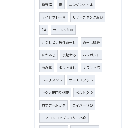
重整備
音
エンジンオイル
サイドブレーキ
リザーブタンク腐食
GW
ラーメン🍜🍥
汁なしと、魚介煮干し
煮干し豚骨
たかふじ
長期休み
ハブボルト
救急車
ボルト折れ
ナラヤマ沼
トーナメント
サーモスタット
アクア足回り修理
ベルト交換
ロアアームガタ
ワイパーさび
エアコンコンプレッサー不良