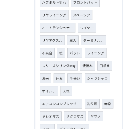
ハブボルト折れ
フロントパット
リヤライニング
スペーシア
オートテンショナー
ワイヤー
リヤアクスル
圧入
ターミナル、
不具合
桜
パット
ライニング
レリーズシリンダassy
液漏れ
田植え
お米
休み
手伝い
シャラシャラ
オイル、
えれ
エアコンコンプレッサー
釣り堀
赤身
ヤシオマス
サクラマス
ヤマメ
イワナ
ブルックトラウト