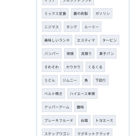
ミックス定食
鹿の剥製
ガソリン
ニジマス
タンク
ルーミー
美味しいランチ
エスティマ
タービン
バンパー
保険
見積り
菓子パン
そわそわ
かりかり
くるくる
うどん
ジムニー
魚
下回り
ベルト鳴き
ハイエース車検
アッパーアーム
趣味
ブレーキフルード
台風
トヨエース
ステップワゴン
マグネットクラッチ