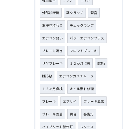
外部診断機
86クラッチ
鷲宮
車検見積もり
チェックランプ
エアコン弱い
パワーエアコンプラス
ブレーキ鳴き
フロントブレーキ
リヤブレーキ
１２か月点検
R134a
R1234yf
エアコンガスチャージ
１２ヶ月点検
オイル漏れ修理
ブレーキ
エブリイ
ブレーキ異常
ブレーキ固着
異音
警告灯
ハイブリット警告灯
レクサス