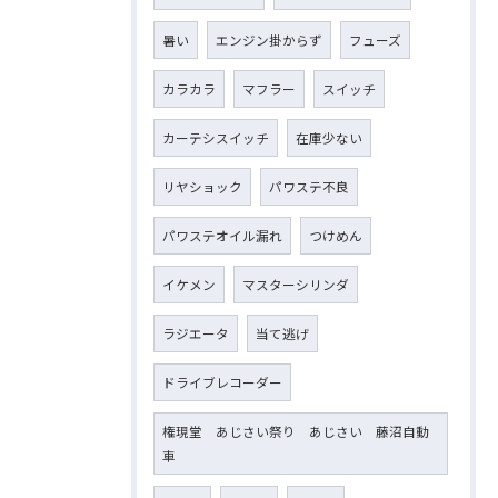
暑い
エンジン掛からず
フューズ
カラカラ
マフラー
スイッチ
カーテシスイッチ
在庫少ない
リヤショック
パワステ不良
パワステオイル漏れ
つけめん
イケメン
マスターシリンダ
ラジエータ
当て逃げ
ドライブレコーダー
権現堂 あじさい祭り あじさい 藤沼自動
車