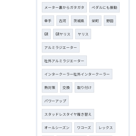
メーター裏からガタガタ
ペダルにも振動
幸手
古河
茨城県
栄町
野田
GR
GRヤリス
ヤリス
アルミラジエーター
社外アルミラジエーター
インタークーラー社外インタークーラー
熱対策
交換
取り付け
パワーアップ
スタッドレスタイヤ履き替え
オールシーズン
ワコーズ
レックス