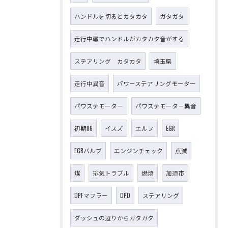
ハンドルを切るとカタカタ
ガタガタ
走行中轍でハンドルがカタカタ音がする
ステアリング カタカタ
埼玉県
走行中異音
パワーステアリングモーター
パワステモーター
パワステモーター異音
初期86
イスズ
エルフ
EGR
EGRバルブ
エンジンチェック
点滅
煤
排気トラブル
燃焼
加須市
DPFマフラー
DPD
ステアリング
ダッシュの辺りからガタガタ