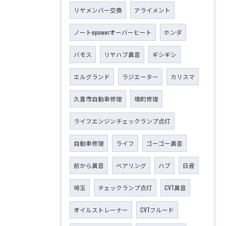
リヤメンバー交換
アライメント
ノートepowerオーバーヒート
ホンダ
バモス
リヤハブ異音
ギシギシ
エルグランド
ラジエーター
カリスマ
久喜市自動車修理
境町修理
ライフエンジンチェックランプ点灯
自動車修理
ライフ
ゴーゴー異音
前から異音
ベアリング
ハブ
日産
埼玉
チェックランプ点灯
CVT異音
オイルストレーナー
CVTフルード