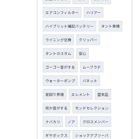
エアコンフィルター
ハリアー
ハイブリット補記バッテリー
タント車検
ライニング交換
クリッパー
タントカスタム
安心
ゴーゴー音がする
ムーブラテ
ウォーターポンプ
バネット
足回り修理
エレメント
空気圧
何か音がする
モンドセレクション
ナバカリ
ノア
クロスメンバー
ギヤボックス
ショックアブソーバ