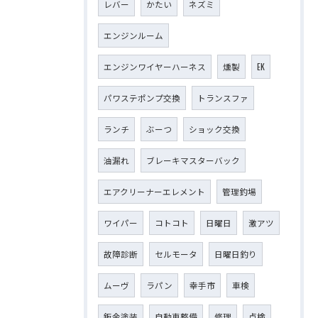
レバー
かたい
ネズミ
エンジンルーム
エンジンワイヤーハーネス
燻製
EK
パワステポンプ交換
トランスファ
ランチ
ぶーつ
ショック交換
油漏れ
ブレーキマスターバック
エアクリーナーエレメント
管理釣場
ワイパー
コトコト
日曜日
激アツ
故障診断
セルモータ
日曜日釣り
ムーヴ
ラパン
幸手市
車検
鈑金塗装
自動車整備
修理
点検