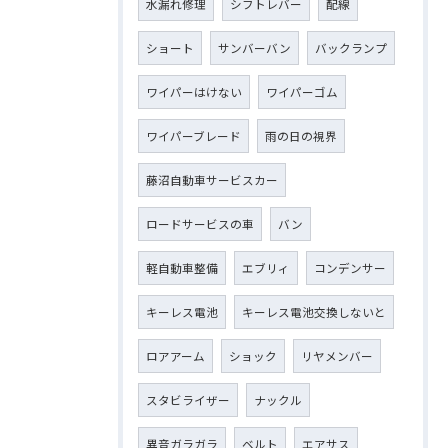
水漏れ修理
シフトレバー
配線
ショート
サンバーバン
バックランプ
ワイパーはけない
ワイパーゴム
ワイパーブレード
雨の日の視界
藤沼自動車サービスカー
ロードサービスの車
バン
軽自動車整備
エブリィ
コンデンサー
キーレス電池
キーレス電池交換しないと
ロアアーム
ショック
リヤメンバー
スタビライザー
ナックル
異音ガラガラ
ベルト
エアサス