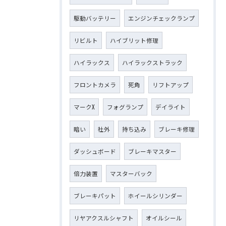
駆動バッテリー
エンジンチェックランプ
リビルト
ハイブリット修理
ハイラックス
ハイラックストラック
フロントカメラ
死角
リフトアップ
マークX
フォグランプ
デイライト
暗い
社外
持ち込み
ブレーキ修理
ダッシュボード
ブレーキマスター
倍力装置
マスターバック
ブレーキパット
ホイールシリンダー
リヤアクスルシャフト
オイルシール