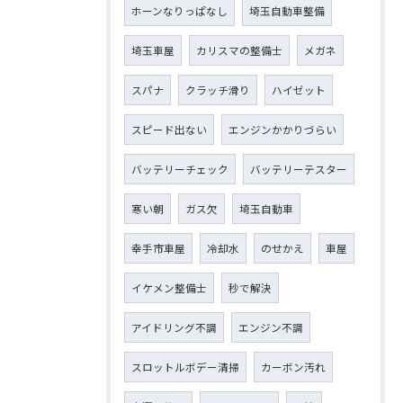
ホーンなりっぱなし
埼玉自動車整備
埼玉車屋
カリスマの整備士
メガネ
スパナ
クラッチ滑り
ハイゼット
スピード出ない
エンジンかかりづらい
バッテリーチェック
バッテリーテスター
寒い朝
ガス欠
埼玉自動車
幸手市車屋
冷却水
のせかえ
車屋
イケメン整備士
秒で解決
アイドリング不調
エンジン不調
スロットルボデー清掃
カーボン汚れ