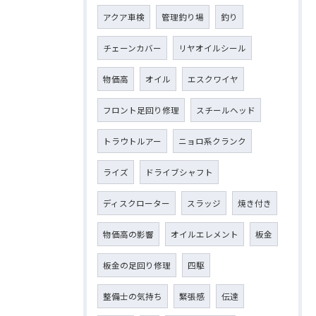
アクア車検
管理釣り場
釣り
チェーンカバー
リヤオイルシール
物価高
オイル
エスクワイヤ
フロント足回り修理
スチールヘッド
トラウトルアー
ニョロ系クランク
ライズ
ドライブシャフト
ディスクローター
スラッジ
焼き付き
物価高の影響
オイルエレメント
板金
板金の足回り修理
四駆
整備士の気持ち
緊張感
伝達