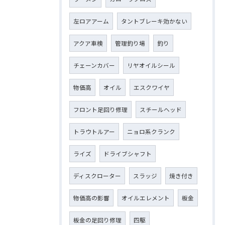
左ロアアーム
タントブレーキ効かない
アクア車検
管理釣り場
釣り
チェーンカバー
リヤオイルシール
物価高
オイル
エスクワイヤ
フロント足回り修理
スチールヘッド
トラウトルアー
ニョロ系クランク
ライズ
ドライブシャフト
ディスクローター
スラッジ
焼き付き
物価高の影響
オイルエレメント
板金
板金の足回り修理
四駆