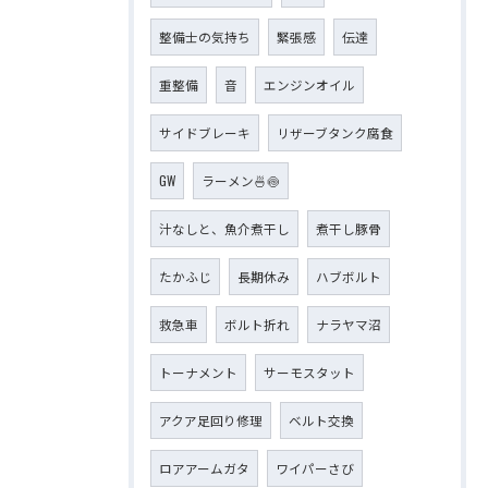
整備士の気持ち
緊張感
伝達
重整備
音
エンジンオイル
サイドブレーキ
リザーブタンク腐食
GW
ラーメン🍜🍥
汁なしと、魚介煮干し
煮干し豚骨
たかふじ
長期休み
ハブボルト
救急車
ボルト折れ
ナラヤマ沼
トーナメント
サーモスタット
アクア足回り修理
ベルト交換
ロアアームガタ
ワイパーさび