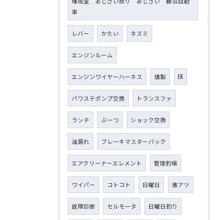
権現堂 あじさい祭り あじさい 藤沼自動
車
レバー
かたい
ネズミ
エンジンルーム
エンジンワイヤーハーネス
燻製
EK
パワステポンプ交換
トランスファ
ランチ
ぶーつ
ショック交換
油漏れ
ブレーキマスターバック
エアクリーナーエレメント
管理釣場
ワイパー
コトコト
日曜日
激アツ
故障診断
セルモータ
日曜日釣り