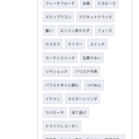
ブレーキフルード
台風
トヨエース
ステップワゴン
マグネットクラッチ
暑い
エンジン掛からず
フューズ
カラカラ
マフラー
スイッチ
カーテシスイッチ
在庫少ない
リヤショック
パワステ不良
パワステオイル漏れ
つけめん
イケメン
マスターシリンダ
ラジエータ
当て逃げ
ドライブレコーダー