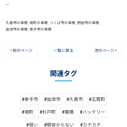
--
久喜市の車検
境町の車検
つくば市の車検
野田市の車検
加須市の車検
幸手市の車検
< 前のページ
一覧に戻る
次のページ >
関連タグ
#幸手市
#加須市
#久喜市
#五霞町
#境町
#杉戸町
#栗橋
#バッテリー
#弱い
#朝掛からない
#カチカチ