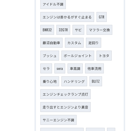
アイドル不調
エンジンは掛かるがすぐ止まる
GTR
BNR32
32GTR
サビ
マフラー交換
藤沼自動車
カスタム
足回り
ブッシュ
ボールジョイント
トヨタ
セラ
sera
車高調
他車流用
乗り心地
ハンドリング
BLITZ
エンジンチェックランプ点灯
走り出すとエンジンより異音
サニーエンジン不調