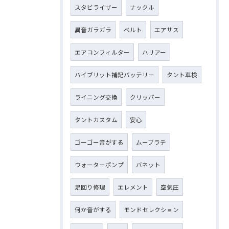
スタビライザー
ナックル
異音ガラガラ
ベルト
エアサス
エアコンフィルター
ハリアー
ハイブリット補記バッテリー
タント車検
ライニング交換
クリッパー
タントカスタム
安心
ゴーゴー音がする
ムーブラテ
ウォーターポンプ
バネット
足回り修理
エレメント
空気圧
何か音がする
モンドセレクション