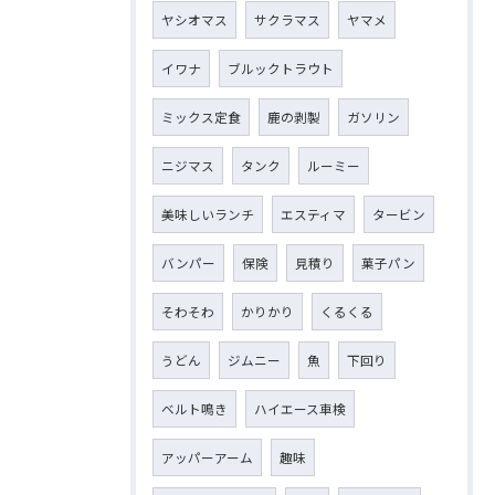
ヤシオマス
サクラマス
ヤマメ
イワナ
ブルックトラウト
ミックス定食
鹿の剥製
ガソリン
ニジマス
タンク
ルーミー
美味しいランチ
エスティマ
タービン
バンパー
保険
見積り
菓子パン
そわそわ
かりかり
くるくる
うどん
ジムニー
魚
下回り
ベルト鳴き
ハイエース車検
アッパーアーム
趣味