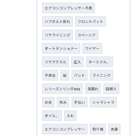
エアコンコンプレッサー不良
ハブボルト折れ
フロントパット
リヤライニング
スペーシア
オートテンショナー
ワイヤー
リヤアクスル
圧入
ターミナル、
不具合
桜
パット
ライニング
レリーズシリンダassy
液漏れ
田植え
お米
休み
手伝い
シャラシャラ
オイル、
えれ
エアコンコンプレッサー
釣り堀
赤身