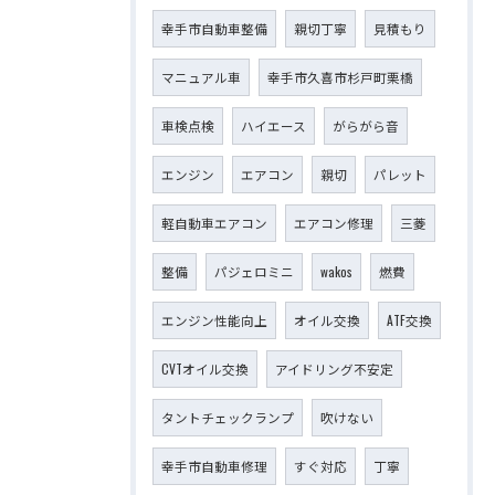
幸手市自動車整備
親切丁寧
見積もり
マニュアル車
幸手市久喜市杉戸町栗橋
車検点検
ハイエース
がらがら音
エンジン
エアコン
親切
パレット
軽自動車エアコン
エアコン修理
三菱
整備
パジェロミニ
wakos
燃費
エンジン性能向上
オイル交換
ATF交換
CVTオイル交換
アイドリング不安定
タントチェックランプ
吹けない
幸手市自動車修理
すぐ対応
丁寧