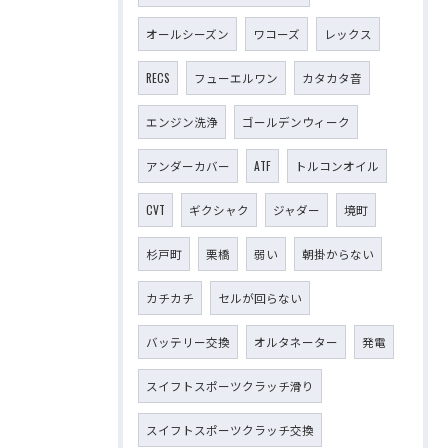
オールシーズン
ワコーズ
レックス
RECS
フューエルワン
カタカタ音
エンジン洗浄
ゴールデンウィーク
アンダーカバー
ATF
トルコンオイル
CVT
ギクシャク
ジャダー
境町
杉戸町
栗橋
弱い
朝掛からない
カチカチ
セルが回らない
バッテリー交換
オルタネーター
発電
スイフトスポーツクラッチ滑り
スイフトスポーツクラッチ交換