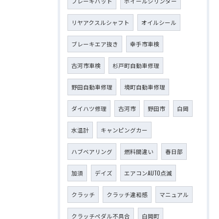
ブレーキパット
ホイールシリンダー
リヤアクスルシャフト
オイルシール
ブレーキエア抜き
幸手市車検
古河市車検
杉戸町自動車修理
野田自動車修理
境町自動車修理
ダイハツ修理
古河市
野田市
白岡
水温計
キャンピングカー
ハブベアリング
燃料間違い
春日部
加須
デイズ
エアコンAUTO点滅
クラッチ
クラッチ違和感
マニュアル
クラッチペダル不具合
白岡町