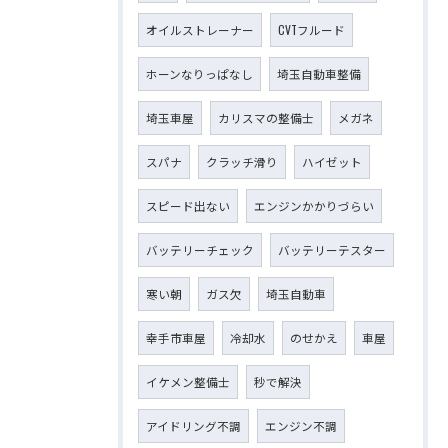
オイルストレーナー
CVTフルード
ホーンなりっぱなし
埼玉自動車整備
埼玉車屋
カリスマの整備士
メガネ
スパナ
クラッチ滑り
ハイゼット
スピード出ない
エンジンかかりづらい
バッテリーチェック
バッテリーテスター
寒い朝
ガス欠
埼玉自動車
幸手市車屋
冷却水
のせかえ
車屋
イケメン整備士
秒で解決
アイドリング不調
エンジン不調