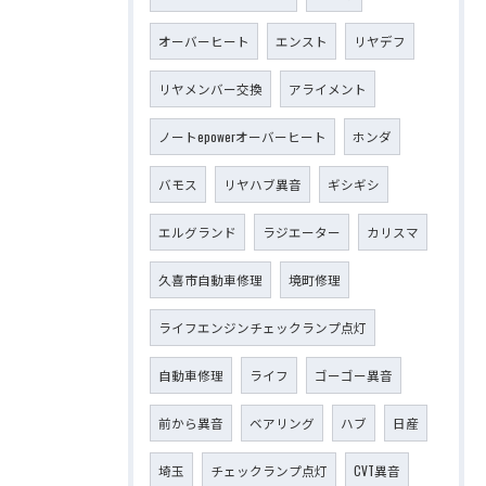
オーバーヒート
エンスト
リヤデフ
リヤメンバー交換
アライメント
ノートepowerオーバーヒート
ホンダ
バモス
リヤハブ異音
ギシギシ
エルグランド
ラジエーター
カリスマ
久喜市自動車修理
境町修理
ライフエンジンチェックランプ点灯
自動車修理
ライフ
ゴーゴー異音
前から異音
ベアリング
ハブ
日産
埼玉
チェックランプ点灯
CVT異音