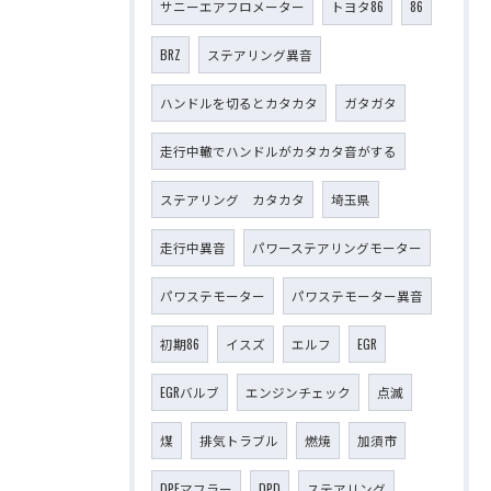
サニーエアフロメーター
トヨタ86
86
BRZ
ステアリング異音
ハンドルを切るとカタカタ
ガタガタ
走行中轍でハンドルがカタカタ音がする
ステアリング カタカタ
埼玉県
走行中異音
パワーステアリングモーター
パワステモーター
パワステモーター異音
初期86
イスズ
エルフ
EGR
EGRバルブ
エンジンチェック
点滅
煤
排気トラブル
燃焼
加須市
DPFマフラー
DPD
ステアリング