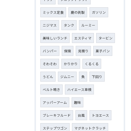
ミックス定食
鹿の剥製
ガソリン
ニジマス
タンク
ルーミー
美味しいランチ
エスティマ
タービン
バンパー
保険
見積り
菓子パン
そわそわ
かりかり
くるくる
うどん
ジムニー
魚
下回り
ベルト鳴き
ハイエース車検
アッパーアーム
趣味
ブレーキフルード
台風
トヨエース
ステップワゴン
マグネットクラッチ