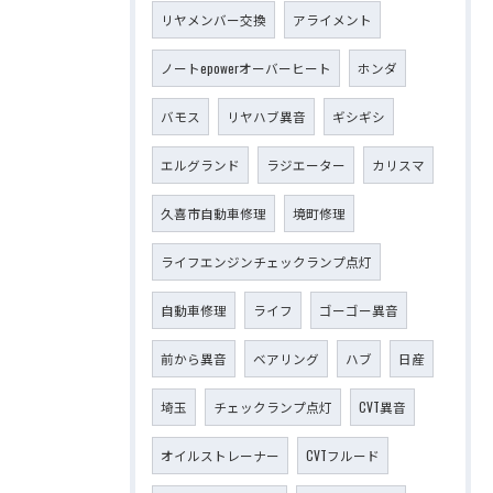
リヤメンバー交換
アライメント
ノートepowerオーバーヒート
ホンダ
バモス
リヤハブ異音
ギシギシ
エルグランド
ラジエーター
カリスマ
久喜市自動車修理
境町修理
ライフエンジンチェックランプ点灯
自動車修理
ライフ
ゴーゴー異音
前から異音
ベアリング
ハブ
日産
埼玉
チェックランプ点灯
CVT異音
オイルストレーナー
CVTフルード