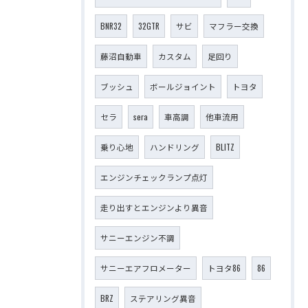
BNR32
32GTR
サビ
マフラー交換
藤沼自動車
カスタム
足回り
ブッシュ
ボールジョイント
トヨタ
セラ
sera
車高調
他車流用
乗り心地
ハンドリング
BLITZ
エンジンチェックランプ点灯
走り出すとエンジンより異音
サニーエンジン不調
サニーエアフロメーター
トヨタ86
86
BRZ
ステアリング異音