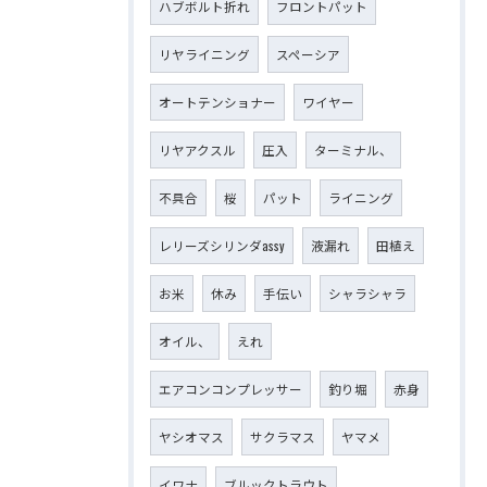
ハブボルト折れ
フロントパット
リヤライニング
スペーシア
オートテンショナー
ワイヤー
リヤアクスル
圧入
ターミナル、
不具合
桜
パット
ライニング
レリーズシリンダassy
液漏れ
田植え
お米
休み
手伝い
シャラシャラ
オイル、
えれ
エアコンコンプレッサー
釣り堀
赤身
ヤシオマス
サクラマス
ヤマメ
イワナ
ブルックトラウト