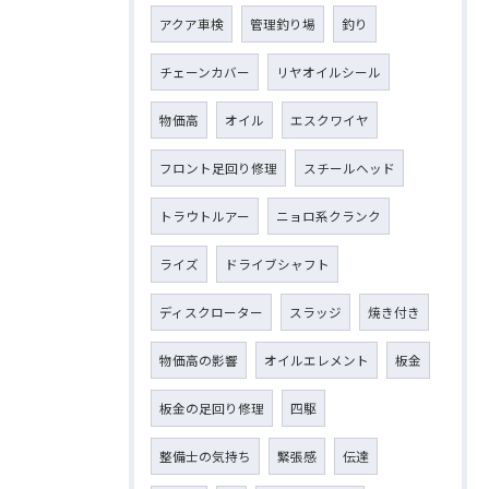
アクア車検
管理釣り場
釣り
チェーンカバー
リヤオイルシール
物価高
オイル
エスクワイヤ
フロント足回り修理
スチールヘッド
トラウトルアー
ニョロ系クランク
ライズ
ドライブシャフト
ディスクローター
スラッジ
焼き付き
物価高の影響
オイルエレメント
板金
板金の足回り修理
四駆
整備士の気持ち
緊張感
伝達