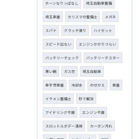
ホーンなりっぱなし
埼玉自動車整備
埼玉車屋
カリスマの整備士
メガネ
スパナ
クラッチ滑り
ハイゼット
スピード出ない
エンジンかかりづらい
バッテリーチェック
バッテリーテスター
寒い朝
ガス欠
埼玉自動車
幸手市車屋
冷却水
のせかえ
車屋
イケメン整備士
秒で解決
アイドリング不調
エンジン不調
スロットルボデー清掃
カーボン汚れ