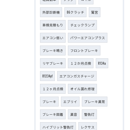
外部診断機
86クラッチ
鷲宮
車検見積もり
チェックランプ
エアコン弱い
パワーエアコンプラス
ブレーキ鳴き
フロントブレーキ
リヤブレーキ
１２か月点検
R134a
R1234yf
エアコンガスチャージ
１２ヶ月点検
オイル漏れ修理
ブレーキ
エブリイ
ブレーキ異常
ブレーキ固着
異音
警告灯
ハイブリット警告灯
レクサス