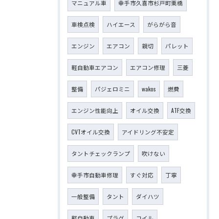
マニュアル車
幸手市久喜市杉戸町栗橋
車検点検
ハイエース
がらがら音
エンジン
エアコン
親切
パレット
軽自動車エアコン
エアコン修理
三菱
整備
パジェロミニ
wakos
燃費
エンジン性能向上
オイル交換
ATF交換
CVTオイル交換
アイドリング不安定
タントチェックランプ
吹けない
幸手市自動車修理
すぐ対応
丁寧
一般整備
タント
ダイハツ
軽自動車
プラグ
コイル