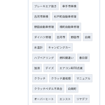
ブレーキエア抜き
幸手市車検
古河市車検
杉戸町自動車修理
野田自動車修理
境町自動車修理
ダイハツ修理
古河市
野田市
白岡
水温計
キャンピングカー
ハブベアリング
燃料間違い
春日部
加須
デイズ
エアコンAUTO点滅
クラッチ
クラッチ違和感
マニュアル
クラッチペダル不具合
白岡町
オーバーヒート
エンスト
リヤデフ