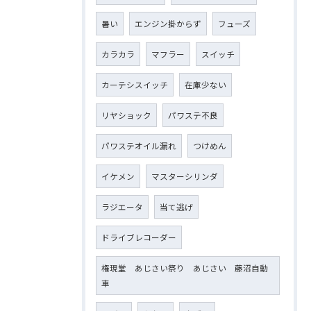
暑い
エンジン掛からず
フューズ
カラカラ
マフラー
スイッチ
カーテシスイッチ
在庫少ない
リヤショック
パワステ不良
パワステオイル漏れ
つけめん
イケメン
マスターシリンダ
ラジエータ
当て逃げ
ドライブレコーダー
権現堂 あじさい祭り あじさい 藤沼自動
車