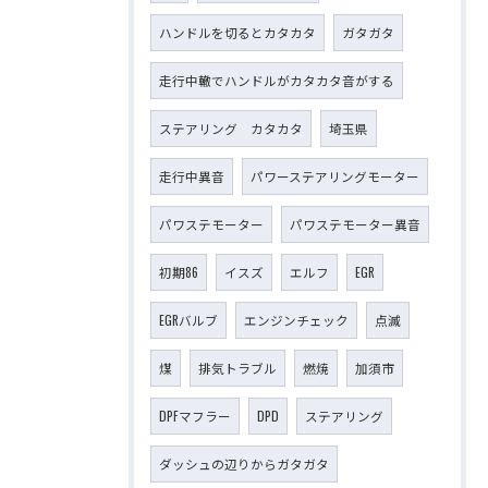
ハンドルを切るとカタカタ
ガタガタ
走行中轍でハンドルがカタカタ音がする
ステアリング カタカタ
埼玉県
走行中異音
パワーステアリングモーター
パワステモーター
パワステモーター異音
初期86
イスズ
エルフ
EGR
EGRバルブ
エンジンチェック
点滅
煤
排気トラブル
燃焼
加須市
DPFマフラー
DPD
ステアリング
ダッシュの辺りからガタガタ