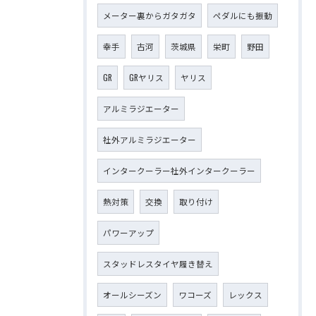
メーター裏からガタガタ
ペダルにも振動
幸手
古河
茨城県
栄町
野田
GR
GRヤリス
ヤリス
アルミラジエーター
社外アルミラジエーター
インタークーラー社外インタークーラー
熱対策
交換
取り付け
パワーアップ
スタッドレスタイヤ履き替え
オールシーズン
ワコーズ
レックス