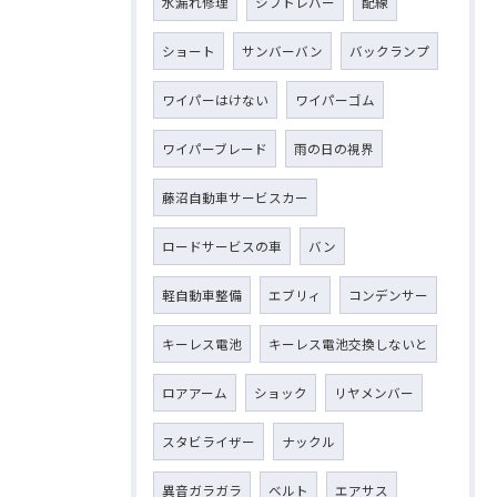
水漏れ修理
シフトレバー
配線
ショート
サンバーバン
バックランプ
ワイパーはけない
ワイパーゴム
ワイパーブレード
雨の日の視界
藤沼自動車サービスカー
ロードサービスの車
バン
軽自動車整備
エブリィ
コンデンサー
キーレス電池
キーレス電池交換しないと
ロアアーム
ショック
リヤメンバー
スタビライザー
ナックル
異音ガラガラ
ベルト
エアサス