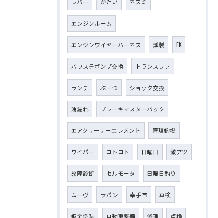
レバー
かたい
ネズミ
エンジンルーム
エンジンワイヤーハーネス
燻製
EK
パワステポンプ交換
トランスファ
ランチ
ぶーつ
ショック交換
油漏れ
ブレーキマスターバック
エアクリーナーエレメント
管理釣場
ワイパー
コトコト
日曜日
激アツ
故障診断
セルモータ
日曜日釣り
ムーヴ
ラパン
幸手市
車検
鈑金塗装
自動車整備
修理
点検