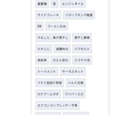
重整備
音
エンジンオイル
サイドブレーキ
リザーブタンク腐食
GW
ラーメン🍜🍥
汁なしと、魚介煮干し
煮干し豚骨
たかふじ
長期休み
ハブボルト
救急車
ボルト折れ
ナラヤマ沼
トーナメント
サーモスタット
アクア足回り修理
ベルト交換
ロアアームガタ
ワイパーさび
エアコンコンプレッサー不良