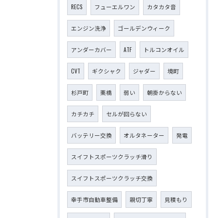
RECS
フューエルワン
カタカタ音
エンジン洗浄
ゴールデンウィーク
アンダーカバー
ATF
トルコンオイル
CVT
ギクシャク
ジャダー
境町
杉戸町
栗橋
弱い
朝掛からない
カチカチ
セルが回らない
バッテリー交換
オルタネーター
発電
スイフトスポーツクラッチ滑り
スイフトスポーツクラッチ交換
幸手市自動車整備
親切丁寧
見積もり